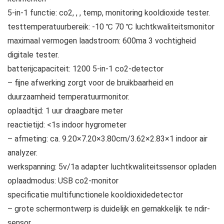
5-in-1 functie: co2, , , temp, monitoring kooldioxide tester.
testtemperatuurbereik: -10 ℃ 70 ℃ luchtkwaliteitsmonitor
maximaal vermogen laadstroom: 600ma 3 vochtigheid
digitale tester.
batterijcapaciteit: 1200 5-in-1 co2-detector
– fijne afwerking zorgt voor de bruikbaarheid en
duurzaamheid temperatuurmonitor.
oplaadtijd: 1 uur draagbare meter
reactietijd: <1s indoor hygrometer
– afmeting: ca. 9.20×7.20×3.80cm/3.62×2.83×1 indoor air
analyzer.
werkspanning: 5v/1a adapter luchtkwaliteitssensor opladen
oplaadmodus: USB co2-monitor
specificatie multifunctionele kooldioxidedetector
– grote schermontwerp is duidelijk en gemakkelijk te ndir-
sensor.