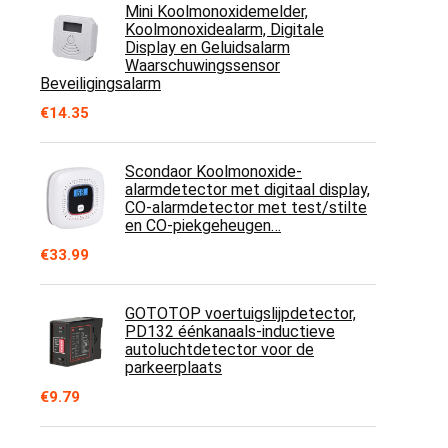
Mini Koolmonoxidemelder,
Koolmonoxidealarm, Digitale
Display en Geluidsalarm
Waarschuwingssensor
Beveiligingsalarm
€
14.35
Scondaor Koolmonoxide-
alarmdetector met digitaal display,
CO-alarmdetector met test/stilte
en CO-piekgeheugen…
€
33.99
GOTOTOP voertuigslijpdetector,
PD132 éénkanaals-inductieve
autoluchtdetector voor de
parkeerplaats
€
9.79