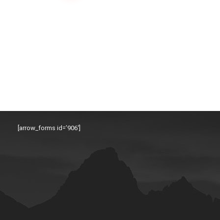
[arrow_forms id=’906′]