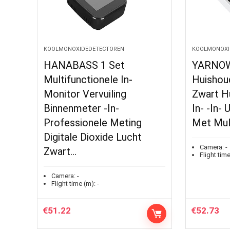
KOOLMONOXIDEDETECTOREN
KOOLMONOXI
HANABASS 1 Set
YARNOW
Multifunctionele In-
Huishou
Monitor Vervuiling
Zwart Hu
Binnenmeter -In-
In- -In-
Professionele Meting
Met Mul
Digitale Dioxide Lucht
Camera:
-
Zwart…
Flight time
Camera:
-
Flight time (m):
-
€
51.22
€
52.73