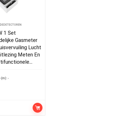
DEDETECTOREN
 1 Set
delijke Gasmeter
isvervuiling Lucht
 Uitlezing Meten En
tifunctionele…
 (m):
-