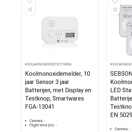
KOOLMONOXIDEDETECTOREN
KOOLMONOXI
Koolmonoxidemelder, 10
SEBSON
jaar Sensor 3 jaar
Koolmon
Batterijen, met Display en
LED Sta
Testknop, Smartwares
Batterij
FGA-13041
Testkno
EN 502
Camera:
-
Flight time (m):
-
Camera:
-