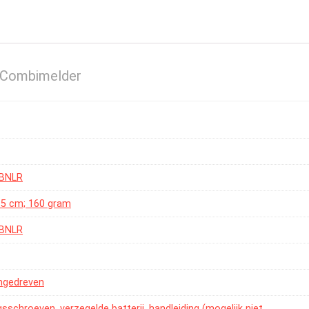
 Combimelder
-BNLR
x 5 cm; 160 gram
-BNLR
angedreven
gsschroeven, verzegelde batterij, handleiding (mogelijk niet