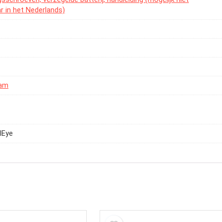
r in het Nederlands)
ram
lEye