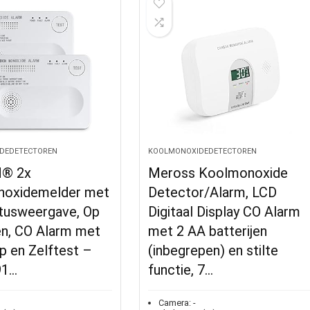
DEDETECTOREN
KOOLMONOXIDEDETECTOREN
® 2x
Meross Koolmonoxide
oxidemelder met
Detector/Alarm, LCD
tusweergave, Op
Digitaal Display CO Alarm
en, CO Alarm met
met 2 AA batterijen
p en Zelftest –
(inbegrepen) en stilte
91…
functie, 7…
Camera:
-