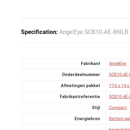
Specification:
AngelEye SCB10-AE-BNLR
Fabrikant
‎AngelEye
Onderdeelnummer
‎SCB10-AE
Afmetingen pakket
‎17.6 x 14 
Fabrikantreferentie
‎SCB10-AE
Stijl
‎Compact
Energiebron
‎Batterij a
‎bevestigin