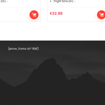
 (m):
-
Flight time (m):
-
€
32.88
[arrow_forms id=’906′]