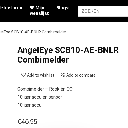
etectoren
💗 Mijn
Blogs
wenslijst
elEye SCB10-AE-BNLR Combimelder
AngelEye SCB10-AE-BNLR
Combimelder
Add to wishlist
Add to compare
Combimelder – Rook én CO
10 jaar accu en sensor
10 jaar accu
€
46.95