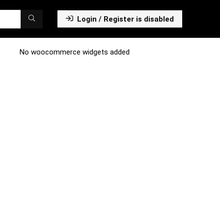
Login / Register is disabled
No woocommerce widgets added