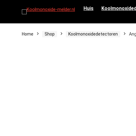
Huis
Koolmonoxided
Home
Shop
Koolmonoxidedetectoren
Ang