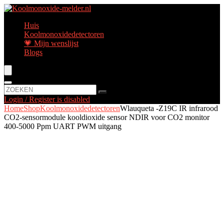
Huis
Koolmonoxidedetectoren
💗 Mijn wenslijst
Blogs
Login / Register is disabled
Home
Shop
Koolmonoxidedetectoren
Wlauqueta -Z19C IR infrarood
CO2-sensormodule kooldioxide sensor NDIR voor CO2 monitor
400-5000 Ppm UART PWM uitgang