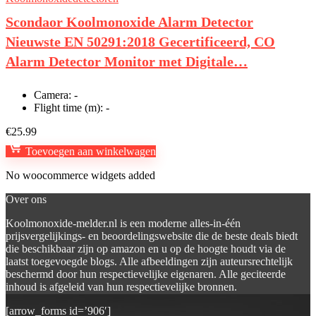
Scondaor Koolmonoxide Alarm Detector
Nieuwste EN 50291:2018 Gecertificeerd, CO
Alarm Detector Monitor met Digitale…
Camera:
-
Flight time (m):
-
€
25.99
Toevoegen aan winkelwagen
No woocommerce widgets added
Over ons
Koolmonoxide-melder.nl is een moderne alles-in-één
prijsvergelijkings- en beoordelingswebsite die de beste deals biedt
die beschikbaar zijn op amazon en u op de hoogte houdt via de
laatst toegevoegde blogs. Alle afbeeldingen zijn auteursrechtelijk
beschermd door hun respectievelijke eigenaren. Alle geciteerde
inhoud is afgeleid van hun respectievelijke bronnen.
[arrow_forms id=’906′]