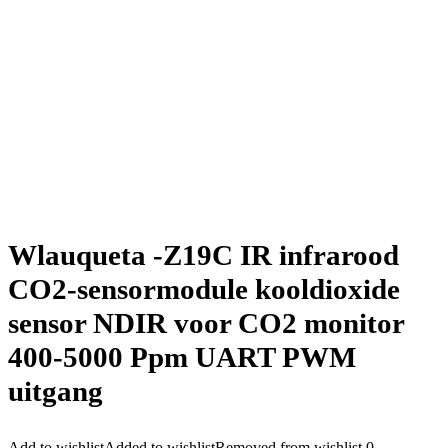
Wlauqueta -Z19C IR infrarood
CO2-sensormodule kooldioxide
sensor NDIR voor CO2 monitor
400-5000 Ppm UART PWM
uitgang
Add to wishlist
Added to wishlist
Removed from wishlist
0