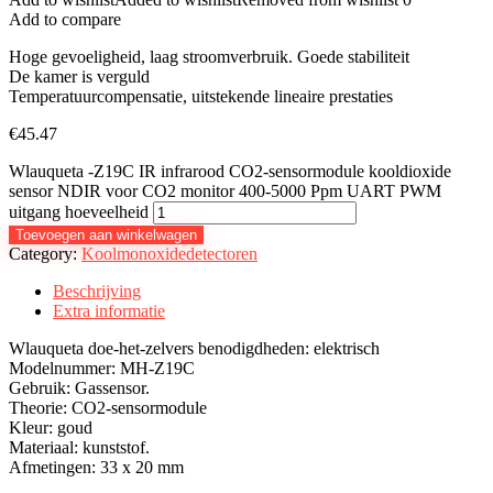
Add to compare
Hoge gevoeligheid, laag stroomverbruik. Goede stabiliteit
De kamer is verguld
Temperatuurcompensatie, uitstekende lineaire prestaties
€
45.47
Wlauqueta -Z19C IR infrarood CO2-sensormodule kooldioxide
sensor NDIR voor CO2 monitor 400-5000 Ppm UART PWM
uitgang hoeveelheid
Toevoegen aan winkelwagen
Category:
Koolmonoxidedetectoren
Beschrijving
Extra informatie
Wlauqueta doe-het-zelvers benodigdheden: elektrisch
Modelnummer: MH-Z19C
Gebruik: Gassensor.
Theorie: CO2-sensormodule
Kleur: goud
Materiaal: kunststof.
Afmetingen: 33 x 20 mm