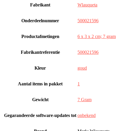
Fabrikant
‎Wlauqueta
Onderdeelnummer
‎500021596
Productafmetingen
‎6 x 3 x 2 cm; 7 gram
Fabrikantreferentie
‎500021596
Kleur
‎goud
Aantal items in pakket
‎1
Gewicht
‎7 Gram
Gegarandeerde software-updates tot
‎onbekend