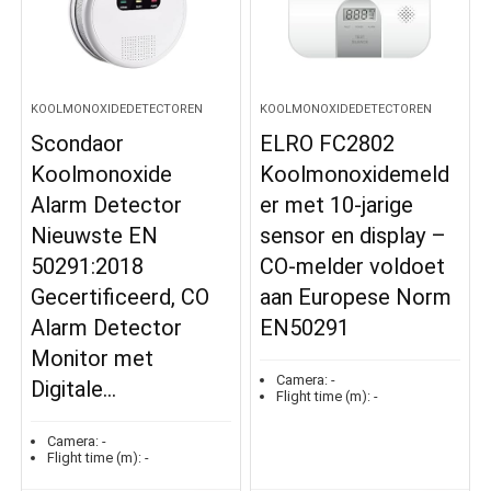
KOOLMONOXIDEDETECTOREN
KOOLMONOXIDEDETECTOREN
Scondaor
ELRO FC2802
Koolmonoxide
Koolmonoxidemeld
Alarm Detector
er met 10-jarige
Nieuwste EN
sensor en display –
50291:2018
CO-melder voldoet
Gecertificeerd, CO
aan Europese Norm
Alarm Detector
EN50291
Monitor met
Camera:
-
Digitale…
Flight time (m):
-
Camera:
-
Flight time (m):
-