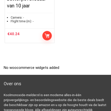
van 10 jaar
Camera:
-
Flight time (m):
-
€
40.24
No woocommerce widgets added
Over ons
Koolmonoxide-melder.nl is een moderne alles-in-één
prijsvergelijkings- en beoordelingswebsite die de beste deals biedt
die beschikbaar zijn op amazon en u op de hoogte houdt via de laatst
toegevoegde blogs. Alle afbeeldingen zijn auteursrechtelijk