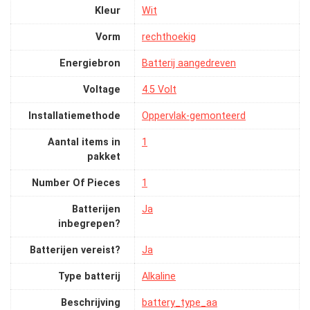
Kleur
‎Wit
Vorm
‎rechthoekig
Energiebron
‎Batterij aangedreven
Voltage
‎4.5 Volt
Installatiemethode
‎Oppervlak-gemonteerd
Aantal items in
‎1
pakket
Number Of Pieces
‎1
Batterijen
‎Ja
inbegrepen?
Batterijen vereist?
‎Ja
Type batterij
‎Alkaline
Beschrijving
‎battery_type_aa