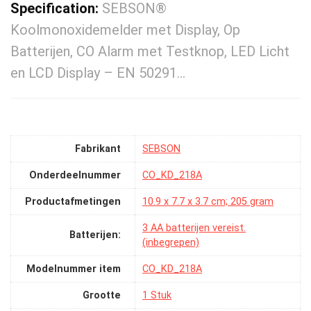
Specification:
SEBSON®
Koolmonoxidemelder met Display, Op
Batterijen, CO Alarm met Testknop, LED Licht
en LCD Display – EN 50291…
Fabrikant
‎SEBSON
Onderdeelnummer
‎CO_KD_218A
Productafmetingen
‎10.9 x 7.7 x 3.7 cm; 205 gram
‎3 AA batterijen vereist.
Batterijen:
(inbegrepen)
Modelnummer item
‎CO_KD_218A
Grootte
‎1 Stuk