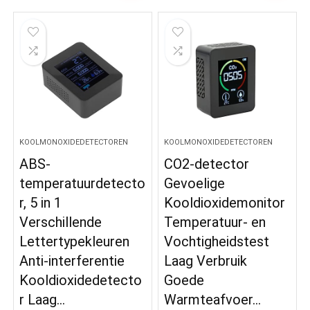
KOOLMONOXIDEDETECTOREN
KOOLMONOXIDEDETECTOREN
ABS-
CO2-detector
temperatuurdetecto
Gevoelige
r, 5 in 1
Kooldioxidemonitor
Verschillende
Temperatuur- en
Lettertypekleuren
Vochtigheidstest
Anti-interferentie
Laag Verbruik
Kooldioxidedetecto
Goede
r Laag…
Warmteafvoer…