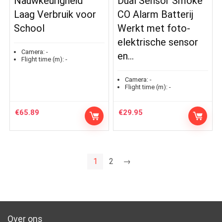
Nauwkeurigheid
Dual Sensor Smoke
Laag Verbruik voor
CO Alarm Batterij
School
Werkt met foto-
elektrische sensor
Camera:
-
en…
Flight time (m):
-
Camera:
-
Flight time (m):
-
€
65.89
€
29.95
1
2
→
Over ons