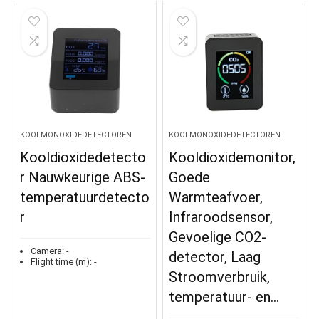
KOOLMONOXIDEDETECTOREN
KOOLMONOXIDEDETECTOREN
Kooldioxidedetecto
Kooldioxidemonitor,
r Nauwkeurige ABS-
Goede
temperatuurdetecto
Warmteafvoer,
r
Infraroodsensor,
Gevoelige CO2-
Camera:
-
detector, Laag
Flight time (m):
-
Stroomverbruik,
temperatuur- en…