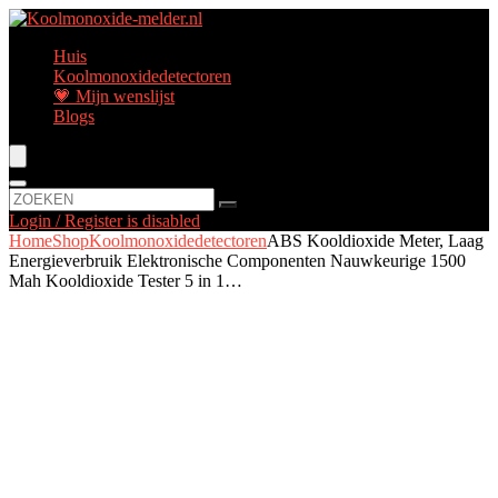
Huis
Koolmonoxidedetectoren
💗 Mijn wenslijst
Blogs
Login / Register is disabled
Home
Shop
Koolmonoxidedetectoren
ABS Kooldioxide Meter, Laag
Energieverbruik Elektronische Componenten Nauwkeurige 1500
Mah Kooldioxide Tester 5 in 1…