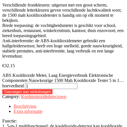
Verschillende frontkleuren: uitgerust met een groot scherm,
verschillende letterkleuren geven verschillende luchtkwaliteit weer,
de 1500 mah kooldioxidetester is handig om op elk moment te
bekijken.
Brede toepassing: de vochtigheidsmeter is geschikt voor school,
ziekenhuis, restaurant, winkelcentrum, kantoor, thuis enzovoort, een
breed toepassingsgebied.
Anti-interferentie: de ABS-kooldioxidemeter gebruikt een
halfgeleidersensor, heeft een hoge snelheid, goede nauwkeurigheid,
stabiele prestaties, anti-interferentie, laag verbruik en een lange
levensduur.
€
32.15
ABS Kooldioxide Meter, Laag Energieverbruik Elektronische
Componenten Nauwkeurige 1500 Mah Kooldioxide Tester 5 in 1…
hoeveelheid
Toevoegen aan winkelwagen
Category:
Koolmonoxidedetectoren
Beschrijving
Extra informatie
Functie:
1. 5-in-1 multifunctioneel: de kooldioxide-detector kan kooldioxide,