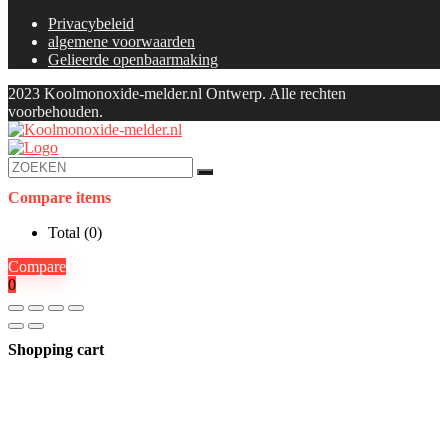
Privacybeleid
algemene voorwaarden
Gelieerde openbaarmaking
2023 Koolmonoxide-melder.nl Ontwerp. Alle rechten
voorbehouden.
Compare items
Total (
0
)
Compare
0
Shopping cart