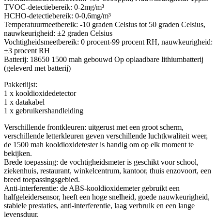
TVOC-detectiebereik: 0-2mg/m³
HCHO-detectiebereik: 0-0,6mg/m³
Temperatuurmeetbereik: -10 graden Celsius tot 50 graden Celsius,
nauwkeurigheid: ±2 graden Celsius
Vochtigheidsmeetbereik: 0 procent-99 procent RH, nauwkeurigheid:
±3 procent RH
Batterij: 18650 1500 mah gebouwd Op oplaadbare lithiumbatterij
(geleverd met batterij)
Pakketlijst:
1 x kooldioxidedetector
1 x datakabel
1 x gebruikershandleiding
Verschillende frontkleuren: uitgerust met een groot scherm,
verschillende letterkleuren geven verschillende luchtkwaliteit weer,
de 1500 mah kooldioxidetester is handig om op elk moment te
bekijken.
Brede toepassing: de vochtigheidsmeter is geschikt voor school,
ziekenhuis, restaurant, winkelcentrum, kantoor, thuis enzovoort, een
breed toepassingsgebied.
Anti-interferentie: de ABS-kooldioxidemeter gebruikt een
halfgeleidersensor, heeft een hoge snelheid, goede nauwkeurigheid,
stabiele prestaties, anti-interferentie, laag verbruik en een lange
levensduur.