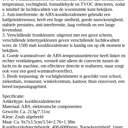
temperatuur, vochtigheid, formaldehyde en TVOC detecteren, zodat
u intuïtief de luchtkwaliteit van de woonruimte kunt bekijken.
2. Anti-interferentie: de ABS-kooldioxidemeter gebruikt een
halfgeleidersensor, heeft een hoge snelheid, goede nauwkeurigheid,
stabiele prestaties, anti-interferentie, laag verbruik en een lange
levensduur.
3. Verschillende frontkleuren: uitgerust met een groot scherm,
verschillende lettertypekleuren geven verschillende luchtkwaliteit
weer, de 1500 mah kooldioxidetester is handig om op elk moment te
bekijken.
4. Goede warmteafvoer: de ABS-temperatuurdetector heeft linker en
rechter ventilatiegaten, versnelt niet alleen de convectie tussen de
lucht en de machine, om effectieve detectie te realiseren, maar zorgt
ook voor een goed warmteafvoereffect.
5. Brede toepassing: de vochtigheidsmeter is geschikt voor school,
ziekenhuis, restaurant, winkelcentrum, kantoor, thuis enzovoort, een
breed toepassingsgebied.
Specificatie:
Artikeltype: kooldioxidedetector
Materiaal: ABS, elektronische componenten
Gewicht: Ca. 213g/7.51oz
Kleur: Zoals afgebeeld
Maat: Ca. 9x7x3.5cm/3.54×2.76×1.38in
Kooldioxidedetectiebereik: 400-6000ppm, Nauwkeurigheid: 1ppm