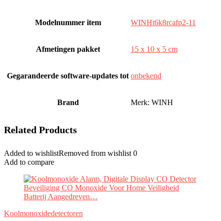
Modelnummer item
‎WINHt6k8rcafp2-11
Afmetingen pakket
‎15 x 10 x 5 cm
Gegarandeerde software-updates tot
‎onbekend
Brand
Merk: WINH
Related Products
Added to wishlist
Removed from wishlist
0
Add to compare
Koolmonoxidedetectoren