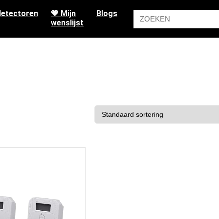
etectoren
💗 Mijn
Blogs
wenslijst