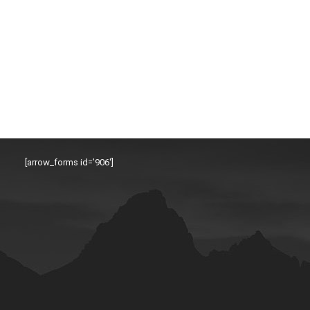
[arrow_forms id=’906′]