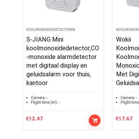
KOOLMONOXIDEDETECTOREN
KOOLMONOXI
S-JIANG Mini
Wokii
koolmonoxidedetector,CO
Koolmon
-monoxide alarmdetector
Koolmon
met digitaal display en
Monoxid
geluidsalarm voor thuis,
Met Digi
kantoor
Geluids
Camera:
-
Camera:
-
Flight time (m):
-
Flight time
€
12.47
€
17.67