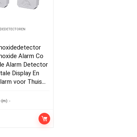
DEDETECTOREN
oxidedetector
oxide Alarm Co
e Alarm Detector
tale Display En
alarm voor Thuis…
 (m):
-