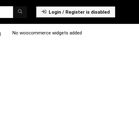
Login / Register is disabled
No woocommerce widgets added
l