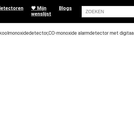
etectoren
💗 Mijn
Blogs
wenslijst
 koolmonoxidedetector,CO-monoxide alarmdetector met digitaa