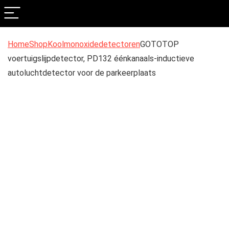
Home
Shop
Koolmonoxidedetectoren
GOTOTOP
voertuigslijpdetector, PD132 éénkanaals-inductieve
autoluchtdetector voor de parkeerplaats