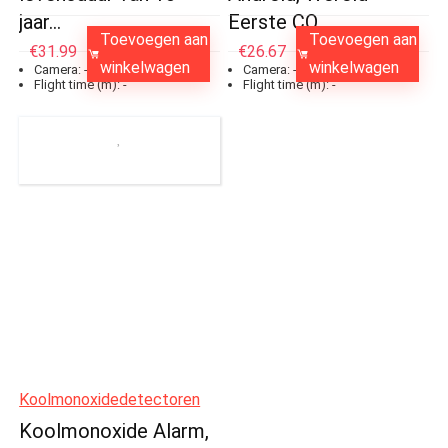
jaar…
Eerste CO…
Toevoegen aan
Toevoegen aan
€
31.99
€
26.67
winkelwagen
winkelwagen
Camera:
-
Camera:
-
Flight time (m):
-
Flight time (m):
-
Koolmonoxidedetectoren
Koolmonoxide Alarm,