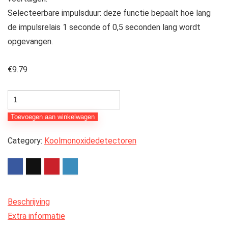
Selecteerbare impulsduur: deze functie bepaalt hoe lang
de impulsrelais 1 seconde of 0,5 seconden lang wordt
opgevangen.
€
9.79
GOTOTOP
voertuigslijpdetector,
Toevoegen aan winkelwagen
PD132
éénkanaals-
Category:
Koolmonoxidedetectoren
inductieve
autoluchtdetector
voor
de
Beschrijving
parkeerplaats
Extra informatie
hoeveelheid