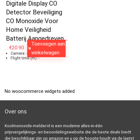
Digitale Display CO
Detector Beveiliging
CO Monoxide Voor
Home Veiligheid
Batterij Aangedreven…
Toevoegen aan
€
20.90
winkelwagen
Camera:
-
Flight time (m):
-
No woocommerce widgets added
Over ons
Koolmonoxide-melder.nl is een moderne alles-in-één
prijsvergelijkings- en beoordelingswebsite die de beste deals biedt
die beschikbaar zijn op amazon en u op de hoogte houdt via de laatst