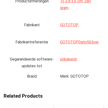
Productafmetingen
‎15 x 8 x 6 cm; 280
gram
Fabrikant
‎GOTOTOP
Fabrikantreferentie
‎GOTOTOP0gitn563pw
Gegarandeerde software-
‎onbekend
updates tot
Brand
Merk: GOTOTOP
Related Products