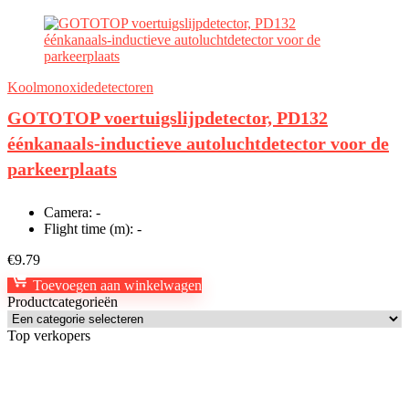
Koolmonoxidedetectoren
GOTOTOP voertuigslijpdetector, PD132
éénkanaals-inductieve autoluchtdetector voor de
parkeerplaats
Camera:
-
Flight time (m):
-
€
9.79
Toevoegen aan winkelwagen
Productcategorieën
Top verkopers