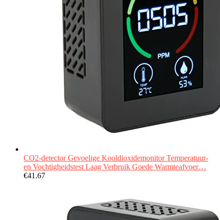
CO2-detector Gevoelige Kooldioxidemonitor Temperatuur-
en Vochtigheidstest Laag Verbruik Goede Warmteafvoer…
€
41.67