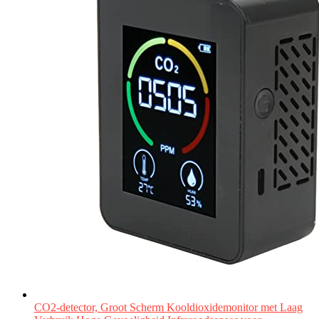
CO2-detector, Groot Scherm Kooldioxidemonitor met Laag