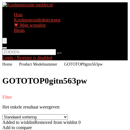
Huis
Koolmonoxidedetectoren
💗 Mijn wenslijst
Blogs
Login / Register is disabled
Home
Product Modelnummer
‎GOTOTOP0gitn563pw
‎GOTOTOP0gitn563pw
Filter
Het enkele resultaat weergeven
Added to wishlist
Removed from wishlist
0
Add to compare