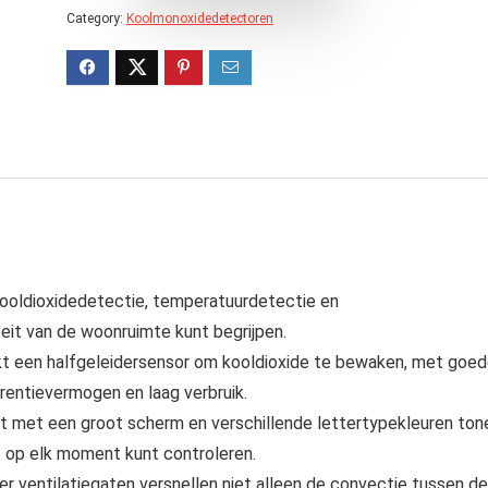
Category:
Koolmonoxidedetectoren
k kooldioxidedetectie, temperatuurdetectie en
teit van de woonruimte kunt begrijpen.
ikt een halfgeleidersensor om kooldioxide te bewaken, met goe
erentievermogen en laag verbruik.
ust met een groot scherm en verschillende lettertypekleuren ton
it op elk moment kunt controleren.
hter ventilatiegaten versnellen niet alleen de convectie tussen de