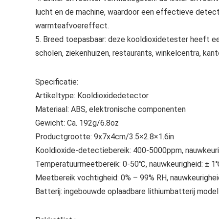
lucht en de machine, waardoor een effectieve detect
warmteafvoereffect.
5. Breed toepasbaar: deze kooldioxidetester heeft ee
scholen, ziekenhuizen, restaurants, winkelcentra, kanto
Specificatie:
Artikeltype: Kooldioxidedetector
Materiaal: ABS, elektronische componenten
Gewicht: Ca. 192g/6.8oz
Productgrootte: 9x7x4cm/3.5×2.8×1.6in
Kooldioxide-detectiebereik: 400-5000ppm, nauwkeur
Temperatuurmeetbereik: 0-50℃, nauwkeurigheid: ± 1
Meetbereik vochtigheid: 0% – 99% RH, nauwkeurighei
Batterij: ingebouwde oplaadbare lithiumbatterij mod