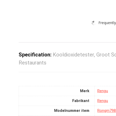
Frequently
Specification:
Kooldioxidetester, Groot S
Restaurants
Merk
‎Rengu
Fabrikant
‎Rengu
Modelnummer item
‎Rongm798