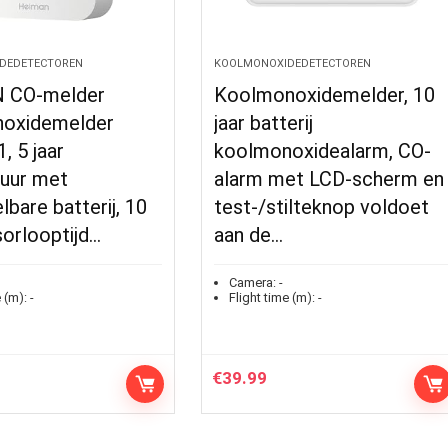
DEDETECTOREN
KOOLMONOXIDEDETECTOREN
 CO-melder
Koolmonoxidemelder, 10
oxidemelder
jaar batterij
 5 jaar
koolmonoxidealarm, CO-
duur met
alarm met LCD-scherm en
lbare batterij, 10
test-/stilteknop voldoet
sorlooptijd…
aan de…
Camera:
-
 (m):
-
Flight time (m):
-
€
39.99