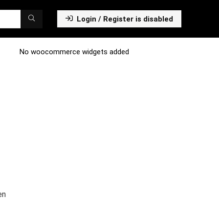
Login / Register is disabled
No woocommerce widgets added
en