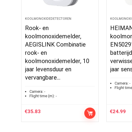
KOOLMONOXIDEDETECTOREN
KOOLMONOXI
Rook- en
HEIMAN
koolmonoxidemelder,
koolmon
AEGISLINK Combinatie
EN50291,
rook- en
batterij
koolmonoxidemelder, 10
verwisse
jaar levensduur en
jaar sen
vervangbare…
Camera:
-
Flight time
Camera:
-
Flight time (m):
-
€
35.83
€
24.99