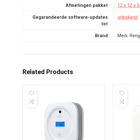
Afmetingen pakket
‎12 x 12 x 
Gegarandeerde software-updates
‎onbekend
tot
Brand
Merk: Ren
Related Products