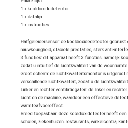
Pakketlijst :
1 x kooldioxidedetector
1 x datalijn
1 x instructies
Halfgeleidersensor: de kooldioxidedetector gebruikt
nauwkeurigheid, stabiele prestaties, sterk anti-interf
3 functies: dit apparaat heeft 3 functies, namelijk k
zodat u intuïtief de luchtkwaliteit van de woonruimte 
Groot scherm: de luchtkwaliteitsmonitor is uitgerust
verschillende luchtkwaliteit, zodat u de luchtkwalite
Linker en rechter ventilatiegaten: de linker en rechte
lucht en de machine, waardoor een effectieve detect
warmteafvoereffect.
Breed toepasbaar: deze kooldioxidetester heeft een 
scholen, ziekenhuizen, restaurants, winkelcentra, kanto