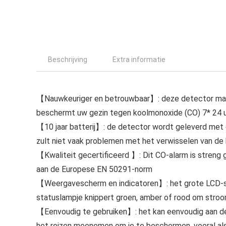
Beschrijving
Extra informatie
【Nauwkeuriger en betrouwbaar】: deze detector maa
beschermt uw gezin tegen koolmonoxide (CO) 7* 24 
【10 jaar batterij】: de detector wordt geleverd met ee
zult niet vaak problemen met het verwisselen van de 
【Kwaliteit gecertificeerd 】: Dit CO-alarm is streng 
aan de Europese EN 50291-norm
【Weergavescherm en indicatoren】: het grote LCD-s
statuslampje knippert groen, amber of rood om stroom
【Eenvoudig te gebruiken】: het kan eenvoudig aan de m
het reizen meenemen om je te beschermen, vooral als 