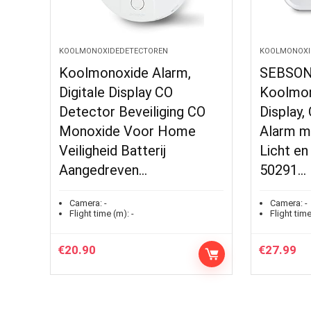
KOOLMONOXIDEDETECTOREN
KOOLMONOXI
Koolmonoxide Alarm,
SEBSO
Digitale Display CO
Koolmon
Detector Beveiliging CO
Display,
Monoxide Voor Home
Alarm m
Veiligheid Batterij
Licht en
Aangedreven…
50291…
Camera:
-
Camera:
-
Flight time (m):
-
Flight time
€
20.90
€
27.99