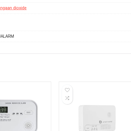
angaan dioxide
UALARM