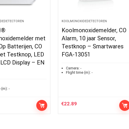
DEDETECTOREN
KOOLMONOXIDEDETECTOREN
N®
Koolmonoxidemelder, CO
oxidemelder met
Alarm, 10 jaar Sensor,
 Op Batterijen, CO
Testknop – Smartwares
et Testknop, LED
FGA-13051
 LCD Display – EN
Camera:
-
Flight time (m):
-
 (m):
-
€
22.89