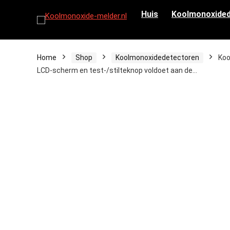
Huis
Koolmonoxided
Home
Shop
Koolmonoxidedetectoren
Koo
LCD-scherm en test-/stilteknop voldoet aan de…