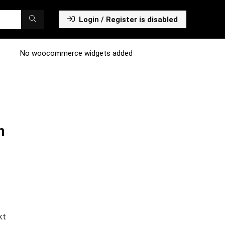
Login / Register is disabled
No woocommerce widgets added
n
kt