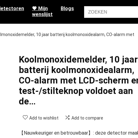
etectoren
💗 Mijn
Blogs
wenslijst
lmonoxidemelder, 10 jaar batterij koolmonoxidealarm, CO-alarm met
Koolmonoxidemelder, 10 jaar
batterij koolmonoxidealarm,
CO-alarm met LCD-scherm e
test-/stilteknop voldoet aan
de…
Add to wishlist
Add to compare
【Nauwkeuriger en betrouwbaar】: deze detector maa