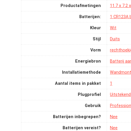
Productafmetingen
‎11.7 x 7.2
Batterijen:
‎1 CR123A b
Kleur
‎Wit
Stijl
‎Duits
Vorm
‎rechthoeki
Energiebron
‎Batterij a
Installatiemethode
‎Wandmon
Aantal items in pakket
‎1
Plugprofiel
‎Uitsteken
Gebruik
‎Professio
Batterijen inbegrepen?
‎Nee
Batterijen vereist?
‎Nee