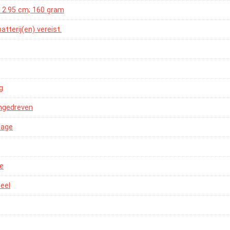
 x 2.95 cm; 160 gram
atterij(en) vereist.
g
angedreven
tage
de
neel