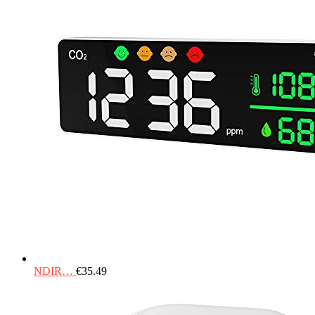
NDIR…
€
35.49