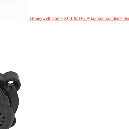
Honeywell Home XC100-DE-A koolmonoxidemelde