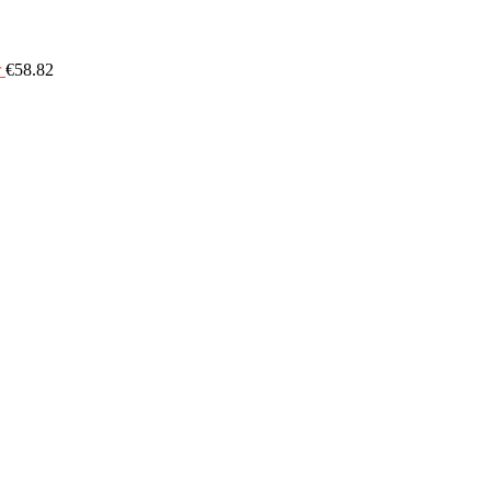
r
€
58.82