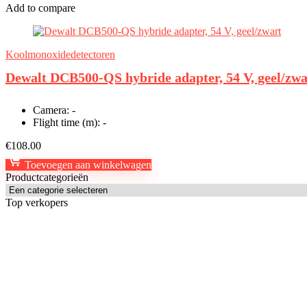
Add to compare
Koolmonoxidedetectoren
Dewalt DCB500-QS hybride adapter, 54 V, geel/zwa
Camera:
-
Flight time (m):
-
€
108.00
Toevoegen aan winkelwagen
Productcategorieën
Top verkopers