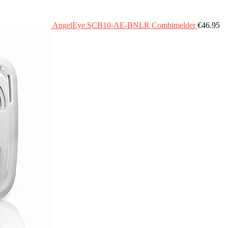
AngelEye SCB10-AE-BNLR Combimelder
€
46.95