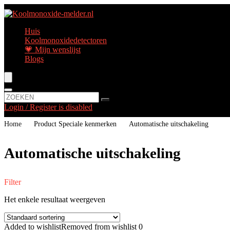
Huis
Koolmonoxidedetectoren
💗 Mijn wenslijst
Blogs
Login / Register is disabled
Home
Product Speciale kenmerken
‎Automatische uitschakeling
‎Automatische uitschakeling
Filter
Het enkele resultaat weergeven
Added to wishlist
Removed from wishlist
0