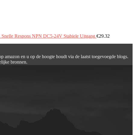
d Snelle Respons NPN DC5-24V Stabiele Uitgang
€
29.32
 op amazon en u op de hoogte houdt via de laatst toegevoegde blogs.
elijke bronnen.