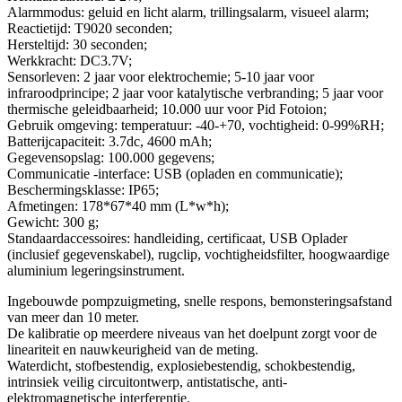
Alarmmodus: geluid en licht alarm, trillingsalarm, visueel alarm;
Reactietijd: T9020 seconden;
Hersteltijd: 30 seconden;
Werkkracht: DC3.7V;
Sensorleven: 2 jaar voor elektrochemie; 5-10 jaar voor
infraroodprincipe; 2 jaar voor katalytische verbranding; 5 jaar voor
thermische geleidbaarheid; 10.000 uur voor Pid Fotoion;
Gebruik omgeving: temperatuur: -40-+70, vochtigheid: 0-99%RH;
Batterijcapaciteit: 3.7dc, 4600 mAh;
Gegevensopslag: 100.000 gegevens;
Communicatie -interface: USB (opladen en communicatie);
Beschermingsklasse: IP65;
Afmetingen: 178*67*40 mm (L*w*h);
Gewicht: 300 g;
Standaardaccessoires: handleiding, certificaat, USB Oplader
(inclusief gegevenskabel), rugclip, vochtigheidsfilter, hoogwaardige
aluminium legeringsinstrument.
Ingebouwde pompzuigmeting, snelle respons, bemonsteringsafstand
van meer dan 10 meter.
De kalibratie op meerdere niveaus van het doelpunt zorgt voor de
lineariteit en nauwkeurigheid van de meting.
Waterdicht, stofbestendig, explosiebestendig, schokbestendig,
intrinsiek veilig circuitontwerp, antistatische, anti-
elektromagnetische interferentie.