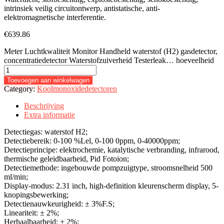
intrinsiek veilig circuitontwerp, antistatische, anti-
elektromagnetische interferentie.
€
639.86
Meter Luchtkwaliteit Monitor Handheld waterstof (H2) gasdetector,
concentratiedetector Waterstofzuiverheid Testerleak… hoeveelheid
Toevoegen aan winkelwagen
Category:
Koolmonoxidedetectoren
Beschrijving
Extra informatie
Detectiegas: waterstof H2;
Detectiebereik: 0-100 %Lel, 0-100 0ppm, 0-40000ppm;
Detectieprincipe: elektrochemie, katalytische verbranding, infrarood,
thermische geleidbaarheid, Pid Fotoion;
Detectiemethode: ingebouwde pompzuigtype, stroomsnelheid 500
ml/min;
Display-modus: 2.31 inch, high-definition kleurenscherm display, 5-
knopingsbewerking;
Detectienauwkeurigheid: ± 3%F.S;
Lineariteit: ± 2%;
Herhaalbaarheid: ± 2%;