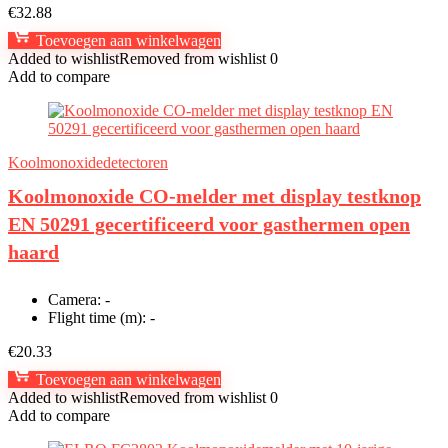
€
32.88
Toevoegen aan winkelwagen
Added to wishlist
Removed from wishlist
0
Add to compare
Koolmonoxidedetectoren
Koolmonoxide CO-melder met display testknop
EN 50291 gecertificeerd voor gasthermen open
haard
Camera:
-
Flight time (m):
-
€
20.33
Toevoegen aan winkelwagen
Added to wishlist
Removed from wishlist
0
Add to compare