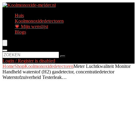
Huis
Koolmonoxidedetectoren
💗 Mijn wenslijst
Blogs
Login / Register is disabled
Home
Shop
Koolmonoxidedetectoren
Meter Luchtkwaliteit Monitor
Handheld waterstof (H2) gasdetector, concentratiedetector
Waterstofzuiverheid Testerleak…