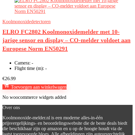
Koolmonoxidedetectoren
ELRO FC2802 Koolmonoxidemelder met 10-
jarige sensor en display – CO-melder voldoet aan
Europese Norm EN50291
Camera:
-
Flight time (m):
-
€
26.99
Toevoegen aan winkelwagen
No woocommerce widgets added
Over ons
Koolmonoxide-melder.nl is een moderne alles-in-één
prijsvergelijkings- en beoordelingswebsite die de beste deals biedt
die beschikbaar zijn op amazon en u op de hoogte houdt via de
laatst toegevoegde blogs. Alle afbeeldingen zijn auteursrechtelijk