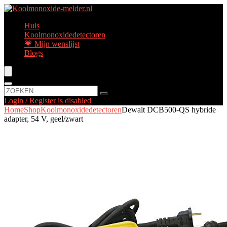
Huis
Koolmonoxidedetectoren
💗 Mijn wenslijst
Blogs
Login / Register is disabled
Home
Shop
Koolmonoxidedetectoren
Dewalt DCB500-QS hybride
adapter, 54 V, geel/zwart