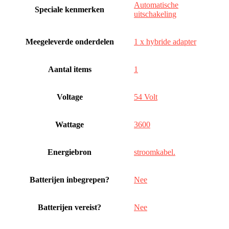
‎Automatische
Speciale kenmerken
uitschakeling
Meegeleverde onderdelen
‎1 x hybride adapter
Aantal items
‎1
Voltage
‎54 Volt
Wattage
‎3600
Energiebron
‎stroomkabel.
Batterijen inbegrepen?
‎Nee
Batterijen vereist?
‎Nee