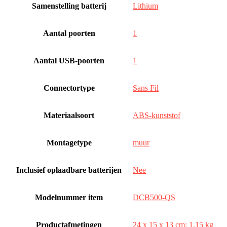
Samenstelling batterij
‎Lithium
Aantal poorten
‎1
Aantal USB-poorten
‎1
Connectortype
‎Sans Fil
Materiaalsoort
‎ABS-kunststof
Montagetype
‎muur
Inclusief oplaadbare batterijen
‎Nee
Modelnummer item
‎DCB500-QS
Productafmetingen
‎24 x 15 x 13 cm; 1.15 kg