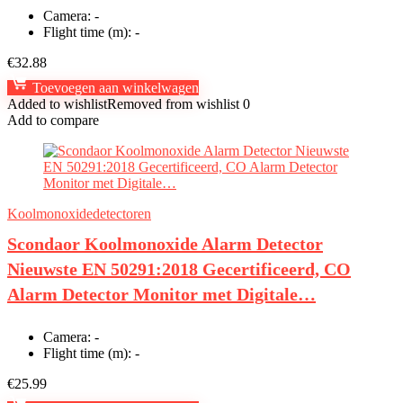
Camera:
-
Flight time (m):
-
€
32.88
Toevoegen aan winkelwagen
Added to wishlist
Removed from wishlist
0
Add to compare
Koolmonoxidedetectoren
Scondaor Koolmonoxide Alarm Detector
Nieuwste EN 50291:2018 Gecertificeerd, CO
Alarm Detector Monitor met Digitale…
Camera:
-
Flight time (m):
-
€
25.99