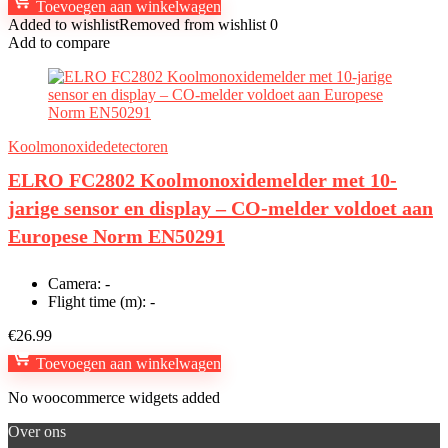
Toevoegen aan winkelwagen
Added to wishlist
Removed from wishlist
0
Add to compare
Koolmonoxidedetectoren
ELRO FC2802 Koolmonoxidemelder met 10-
jarige sensor en display – CO-melder voldoet aan
Europese Norm EN50291
Camera:
-
Flight time (m):
-
€
26.99
Toevoegen aan winkelwagen
No woocommerce widgets added
Over ons