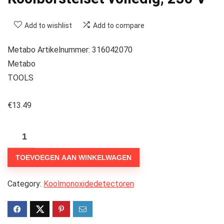
Add to wishlist
Add to compare
Metabo Artikelnummer: 316042070
Metabo
TOOLS
€
13.49
Koolborstelset
volledig,
TOEVOEGEN AAN WINKELWAGEN
230
V
Category:
Koolmonoxidedetectoren
hoeveelheid