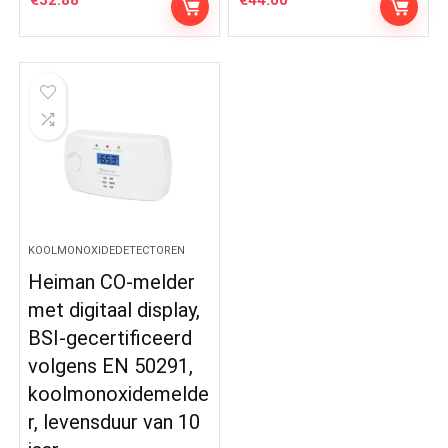
€
32.88
€
44.00
KOOLMONOXIDEDETECTOREN
Heiman CO-melder
met digitaal display,
BSI-gecertificeerd
volgens EN 50291,
koolmonoxidemelde
r, levensduur van 10