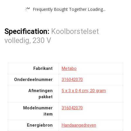
Frequently Bought Together Loading...
Specification:
Koolborstelset
volledig, 230 V
Fabrikant
‎Metabo
Onderdeelnummer
‎316042070
Afmetingen
‎5 x 3 x 0.4 cm; 20 gram
pakket
Modelnummer
‎316042070
item
Energiebron
‎Handaangedreven