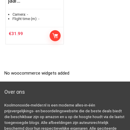
jaar…
Camera:
-
Flight time (m):
-
€
31.99
No woocommerce widgets added
Over ons
Koolmonoxide-melder.nl is een moderne alles-in-één
prijsvergelijkings- en beoordelingswebsite die de beste deals biedt
die beschikbaar zijn op amazon en u op de hoogte houdt via de laatst
toegevoegde blogs. Alle afbeeldingen zijn auteursrechtelijk
beschermd door hun respectievelijke eigenaren. Alle geciteerde