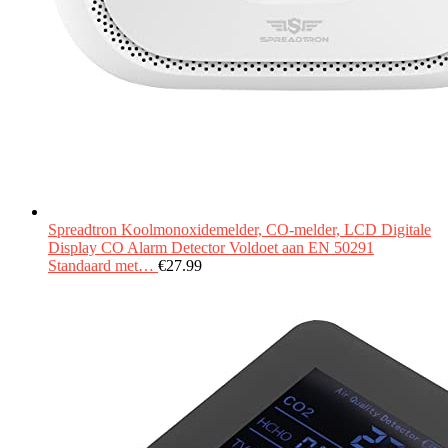
Spreadtron Koolmonoxidemelder, CO-melder, LCD Digitale
Display CO Alarm Detector Voldoet aan EN 50291
Standaard met…
€
27.99