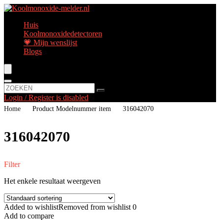
Huis
Koolmonoxidedetectoren
💗 Mijn wenslijst
Blogs
Login / Register is disabled
Home
Product Modelnummer item
‎316042070
‎316042070
Filter
Het enkele resultaat weergeven
Added to wishlist
Removed from wishlist
0
Add to compare