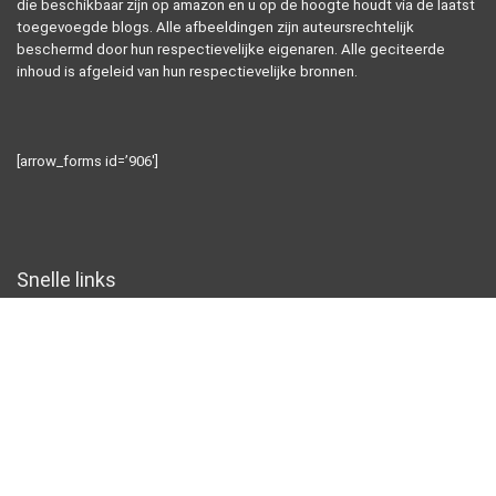
die beschikbaar zijn op amazon en u op de hoogte houdt via de laatst
toegevoegde blogs. Alle afbeeldingen zijn auteursrechtelijk
beschermd door hun respectievelijke eigenaren. Alle geciteerde
inhoud is afgeleid van hun respectievelijke bronnen.
[arrow_forms id=’906′]
Snelle links
Home
Alles winkelen
Blogs
Overzicht
Onze webshops
Adverteren