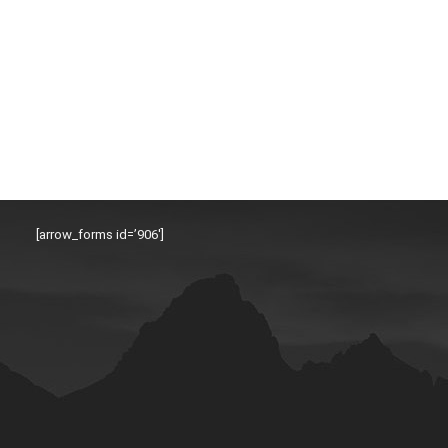
[arrow_forms id=’906′]