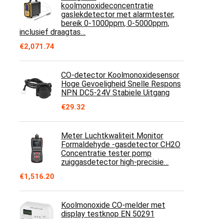
koolmonoxideconcentratie
gaslekdetector met alarmtester,
bereik 0-1000ppm, 0-5000ppm,
inclusief draagtas…
€
2,071.74
CO-detector Koolmonoxidesensor
Hoge Gevoeligheid Snelle Respons
NPN DC5-24V Stabiele Uitgang
€
29.32
Meter Luchtkwaliteit Monitor
Formaldehyde -gasdetector CH2O
Concentratie tester pomp
zuiggasdetector high-precisie…
€
1,516.20
Koolmonoxide CO-melder met
display testknop EN 50291