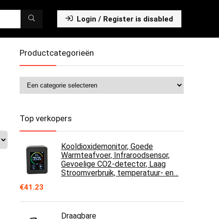
Login / Register is disabled
Productcategorieën
Top verkopers
Kooldioxidemonitor, Goede
Warmteafvoer, Infraroodsensor,
Gevoelige CO2-detector, Laag
Stroomverbruik, temperatuur- en…
€
41.23
Draagbare