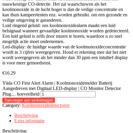
nauwkeurige CO-detectie. Het zal waarschuwen als het
koolmonoxide in de lucht hoger is dan de veilige concentratie en
kan thuis kampeertenten enz. worden gebruikt. om een gezonde en
veilige omgeving te garanderen.
Luid ringend geluid: ons koolmonoxidealarm maakt een luid
belsignaal wanneer gevaarlijke koolmonoxide worden gedetecteerd.
Een luid geluid is zelfs door muren te horen, waardoor u zo snel
mogelijk actie moet ondernemen.
Led-display: de huidige waarde van de koolmonoxideconcentratie
wordt in 3 cijfers weergegeven. Houd er rekening mee dat het niet
wordt weergegeven als het minder dan 30 ppm een intuïtief display
is voor meer gemoedsrust.
€
16.29
Yiida CO First Alert Alarm | Koolmonoxidemelder Batterij
Aangedreven met Digitaal LED-display | CO Monitor Detector
Plug… hoeveelheid
Toevoegen aan winkelwagen
Category:
Koolmonoxidedetectoren
Beschrijving
Extra informatie
Beschrijving: