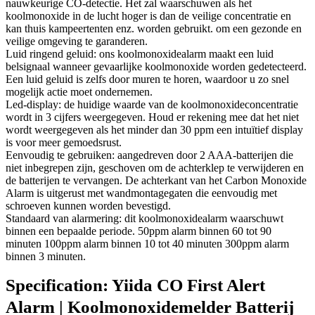
nauwkeurige CO-detectie. Het zal waarschuwen als het
koolmonoxide in de lucht hoger is dan de veilige concentratie en
kan thuis kampeertenten enz. worden gebruikt. om een gezonde en
veilige omgeving te garanderen.
Luid ringend geluid: ons koolmonoxidealarm maakt een luid
belsignaal wanneer gevaarlijke koolmonoxide worden gedetecteerd.
Een luid geluid is zelfs door muren te horen, waardoor u zo snel
mogelijk actie moet ondernemen.
Led-display: de huidige waarde van de koolmonoxideconcentratie
wordt in 3 cijfers weergegeven. Houd er rekening mee dat het niet
wordt weergegeven als het minder dan 30 ppm een intuïtief display
is voor meer gemoedsrust.
Eenvoudig te gebruiken: aangedreven door 2 AAA-batterijen die
niet inbegrepen zijn, geschoven om de achterklep te verwijderen en
de batterijen te vervangen. De achterkant van het Carbon Monoxide
Alarm is uitgerust met wandmontagegaten die eenvoudig met
schroeven kunnen worden bevestigd.
Standaard van alarmering: dit koolmonoxidealarm waarschuwt
binnen een bepaalde periode. 50ppm alarm binnen 60 tot 90
minuten 100ppm alarm binnen 10 tot 40 minuten 300ppm alarm
binnen 3 minuten.
Specification:
Yiida CO First Alert
Alarm | Koolmonoxidemelder Batterij