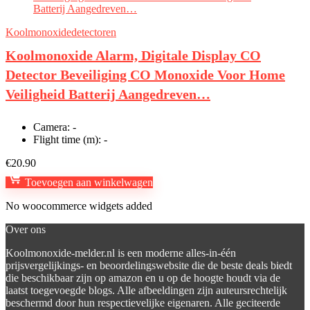
Koolmonoxidedetectoren
Koolmonoxide Alarm, Digitale Display CO
Detector Beveiliging CO Monoxide Voor Home
Veiligheid Batterij Aangedreven…
Camera:
-
Flight time (m):
-
€
20.90
Toevoegen aan winkelwagen
No woocommerce widgets added
Over ons
Koolmonoxide-melder.nl is een moderne alles-in-één
prijsvergelijkings- en beoordelingswebsite die de beste deals biedt
die beschikbaar zijn op amazon en u op de hoogte houdt via de
laatst toegevoegde blogs. Alle afbeeldingen zijn auteursrechtelijk
beschermd door hun respectievelijke eigenaren. Alle geciteerde