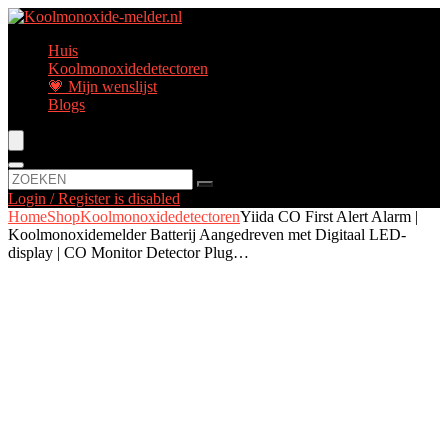
Huis
Koolmonoxidedetectoren
💗 Mijn wenslijst
Blogs
Login / Register is disabled
Home
Shop
Koolmonoxidedetectoren
Yiida CO First Alert Alarm |
Koolmonoxidemelder Batterij Aangedreven met Digitaal LED-
display | CO Monitor Detector Plug…