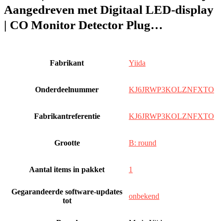
Aangedreven met Digitaal LED-display
| CO Monitor Detector Plug…
Fabrikant
‎Yiida
Onderdeelnummer
‎KJ6JRWP3KOLZNFXTO
Fabrikantreferentie
‎KJ6JRWP3KOLZNFXTO
Grootte
‎B: round
Aantal items in pakket
‎1
Gegarandeerde software-updates
‎onbekend
tot