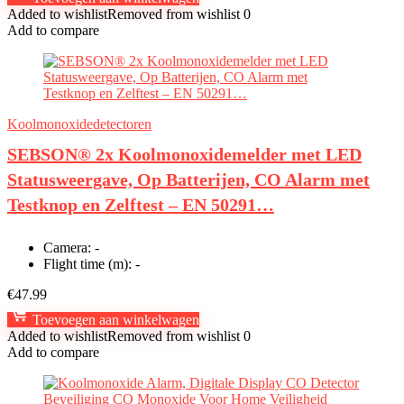
Added to wishlist
Removed from wishlist
0
Add to compare
Koolmonoxidedetectoren
SEBSON® 2x Koolmonoxidemelder met LED
Statusweergave, Op Batterijen, CO Alarm met
Testknop en Zelftest – EN 50291…
Camera:
-
Flight time (m):
-
€
47.99
Toevoegen aan winkelwagen
Added to wishlist
Removed from wishlist
0
Add to compare