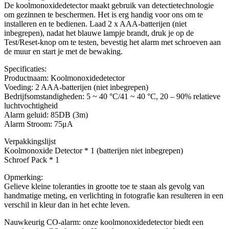
De koolmonoxidedetector maakt gebruik van detectietechnologie
om gezinnen te beschermen. Het is erg handig voor ons om te
installeren en te bedienen. Laad 2 x AAA-batterijen (niet
inbegrepen), nadat het blauwe lampje brandt, druk je op de
Test/Reset-knop om te testen, bevestig het alarm met schroeven aan
de muur en start je met de bewaking.
Specificaties:
Productnaam: Koolmonoxidedetector
Voeding: 2 AAA-batterijen (niet inbegrepen)
Bedrijfsomstandigheden: 5 ~ 40 °C/41 ~ 40 °C, 20 – 90% relatieve
luchtvochtigheid
Alarm geluid: 85DB (3m)
Alarm Stroom: 75μA
Verpakkingslijst
Koolmonoxide Detector * 1 (batterijen niet inbegrepen)
Schroef Pack * 1
Opmerking:
Gelieve kleine toleranties in grootte toe te staan als gevolg van
handmatige meting, en verlichting in fotografie kan resulteren in een
verschil in kleur dan in het echte leven.
Nauwkeurig CO-alarm: onze koolmonoxidedetector biedt een