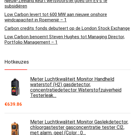
Nieuw-Zeeland keurt wetsvoorstel goed om EV’s te
subsidiëren
Low Carbon levert tot 600 MW aan nieuwe onshore
windcapaciteit in Roemenië – 1
Carbon credits fonds debuteert op de London Stock Exchange
Low Carbon benoemt Steven Hughes tot Managing Director,
Portfolio Management – 1
Hotkeuzes
Meter Luchtkwaliteit Monitor Handheld
waterstof (H2) gasdetector,
concentratiedetector Waterstofzuiverheid
Testerleak…
€
639.86
Meter Luchtkwaliteit Monitor Gaslekdetector,
chloorgastester gasconcentratie tester Cl2,
met alarm, geel (Color : 0…