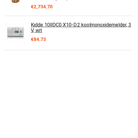
€
2,734.70
Kidde 10llDC0 X10-D.2 koolmonoxidemelder, 3
V, wit
€
84.73
Heiman CO-melder met digitaal display, BSI-
gecertificeerd volgens EN 50291,
koolmonoxidemelder, levensduur van 10 jaar…
€
31.99
DC5V Tot 24V Koolmonoxidesensor
Alarmsensor voor Elektrochemische
Ontvlambare en Giftige Gassen
€
27.55