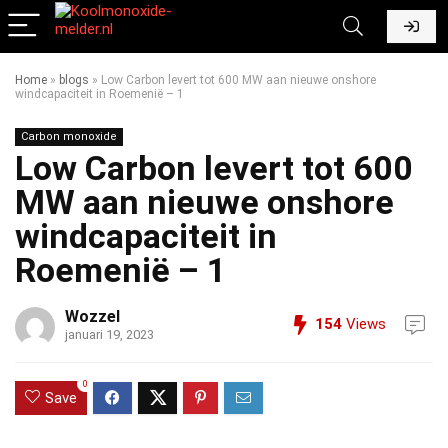
Home
»
blogs
»
Low Carbon levert tot 600 MW aan nieuwe onshore
windcapaciteit in Roemenië – 1
Carbon monoxide
Low Carbon levert tot 600
MW aan nieuwe onshore
windcapaciteit in
Roemenië – 1
Wozzel
154
Views
januari 19, 2023
0
Save