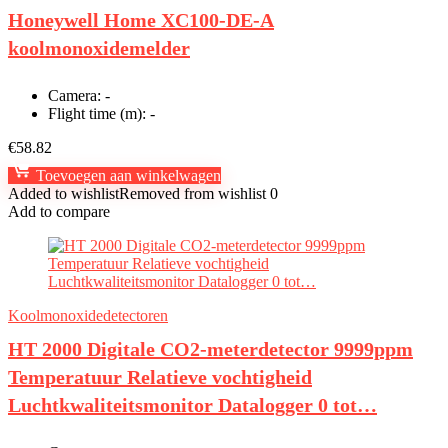
Honeywell Home XC100-DE-A
koolmonoxidemelder
Camera:
-
Flight time (m):
-
€
58.82
Toevoegen aan winkelwagen
Added to wishlist
Removed from wishlist
0
Add to compare
Koolmonoxidedetectoren
HT 2000 Digitale CO2-meterdetector 9999ppm
Temperatuur Relatieve vochtigheid
Luchtkwaliteitsmonitor Datalogger 0 tot…