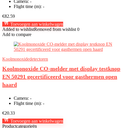
Camera:
-
Flight time (m):
-
€
82.59
Toevoegen aan winkelwagen
Added to wishlist
Removed from wishlist
0
Add to compare
Koolmonoxidedetectoren
Koolmonoxide CO-melder met display testknop
EN 50291 gecertificeerd voor gasthermen open
haard
Camera:
-
Flight time (m):
-
€
20.33
Toevoegen aan winkelwagen
Productcategorieën