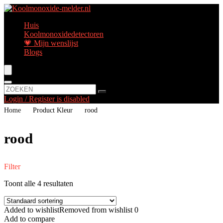
Huis
Koolmonoxidedetectoren
💗 Mijn wenslijst
Blogs
Login / Register is disabled
Home
Product Kleur
‎rood
‎rood
Filter
Toont alle 4 resultaten
Added to wishlist
Removed from wishlist
0
Add to compare