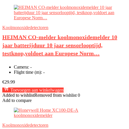
Koolmonoxidedetectoren
HEIMAN CO-melder koolmonoxidemelder 10
jaar batterijduur 10 jaar sensorlooptijd,
testknop,voldoet aan Europese Norm…
Camera:
-
Flight time (m):
-
€
29.99
Toevoegen aan winkelwagen
Added to wishlist
Removed from wishlist
0
Add to compare
Koolmonoxidedetectoren