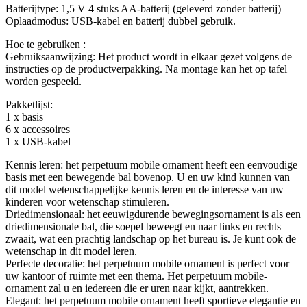
Batterijtype: 1,5 V 4 stuks AA-batterij (geleverd zonder batterij)
Oplaadmodus: USB-kabel en batterij dubbel gebruik.
Hoe te gebruiken :
Gebruiksaanwijzing: Het product wordt in elkaar gezet volgens de
instructies op de productverpakking. Na montage kan het op tafel
worden gespeeld.
Pakketlijst:
1 x basis
6 x accessoires
1 x USB-kabel
Kennis leren: het perpetuum mobile ornament heeft een eenvoudige
basis met een bewegende bal bovenop. U en uw kind kunnen van
dit model wetenschappelijke kennis leren en de interesse van uw
kinderen voor wetenschap stimuleren.
Driedimensionaal: het eeuwigdurende bewegingsornament is als een
driedimensionale bal, die soepel beweegt en naar links en rechts
zwaait, wat een prachtig landschap op het bureau is. Je kunt ook de
wetenschap in dit model leren.
Perfecte decoratie: het perpetuum mobile ornament is perfect voor
uw kantoor of ruimte met een thema. Het perpetuum mobile-
ornament zal u en iedereen die er uren naar kijkt, aantrekken.
Elegant: het perpetuum mobile ornament heeft sportieve elegantie en