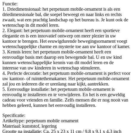
Functie:
1. Driedimensionaal: het perpetuum mobile-ornament is als een
driedimensionale bal, die soepel beweegt en naar links en rechts
zwaait, wat een prachtig landschap op het bureau is. Je kunt ook de
wetenschap in dit model leren.
2. Elegant: het perpetuum mobile-ornament heeft een sportieve
elegantie en is een innovatief ontwerp om meer plezier in uw
kantoor te brengen. Het eeuwigdurende bewegingsornament voegt
wetenschappelijke charme en mysterie toe aan uw kantoor of kamer.
3. Kennis leren: het perpetuum mobile-ornament heeft een
eenvoudige basis met daarop een bewegende bal. U en uw kind
kunnen wetenschappelijke kennis van dit model leren en de
interesse van uw kinderen in wetenschap stimuleren.
4. Perfecte decoratie: het perpetuum mobile-ornament is perfect voor
uw kantoor- of ruimtethemakamer. Het perpetuum mobile-ornament
zal jou en iedereen die er urenlang naar kijkt, aantrekken.
5. Eenvoudige installatie: het perpetuum mobile-ornament is
eenvoudig te installeren en te verwijderen. En het is een geweldig
cadeau voor vrienden en familie. Zelfs mensen die er nog nooit van
hebben geleerd, kunnen het eenvoudig installeren.
Specificatie:
Artikeltype: perpetuum mobile ornament
Materiaal: kunststof, legering
Grootte na installatie: Ca. 25 x 23 x 11 cm / 9,8 x 9,1 x 4,3 inch