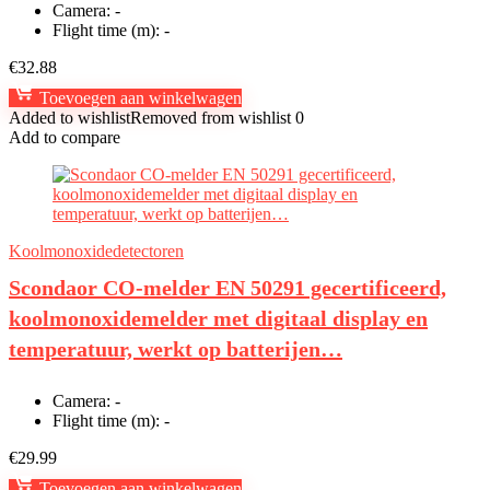
Camera:
-
Flight time (m):
-
€
32.88
Toevoegen aan winkelwagen
Added to wishlist
Removed from wishlist
0
Add to compare
Koolmonoxidedetectoren
Scondaor CO-melder EN 50291 gecertificeerd,
koolmonoxidemelder met digitaal display en
temperatuur, werkt op batterijen…
Camera:
-
Flight time (m):
-
€
29.99
Toevoegen aan winkelwagen