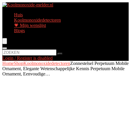
Huis
Koolmonoxidedetectoren
💗 Mijn wenslijst
Blogs
Login / Register is disabled
Home
Shop
Koolmonoxidedetectoren
Zonnestelsel Perpetuum Mobile
Ornament, Elegante Wetenschappelijke Kennis Perpetuum Mobile
Ornament, Eenvoudige…