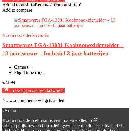
Added to wishlist
Removed from wishlist
0
Add to compare
Koolmonoxidedetectoren
Smartwares FGA-13081 Koolmonoxidemelder –
10 jaar sensor – Inclusief 3 jaar batterijen
Camera:
-
Flight time (m):
-
€
23.99
Toevoegen aan winkelwagen
No woocommerce widgets added
Over ons
Koolmonoxide-melder.nl is een moderne alles-in-één
prijsvergelijkings- en beoordelingswebsite die de beste deals biedt
die beschikbaar zijn op amazon en u op de hoogte houdt via de