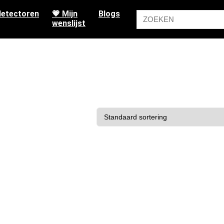
etectoren
💗 Mijn
Blogs
wenslijst