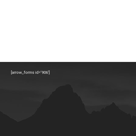
[arrow_forms id=’906′]