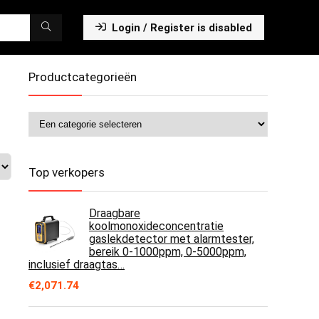
Login / Register is disabled
Productcategorieën
Top verkopers
Draagbare
koolmonoxideconcentratie
gaslekdetector met alarmtester,
bereik 0-1000ppm, 0-5000ppm,
inclusief draagtas…
€
2,071.74