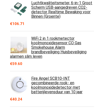
Luchtkwaliteitsmeter, 6-in-1 Groot
Scherm USB-aangedreven CO2-
detector Realtime Bewaking voor
Binnen (Groente)
€
106.71
WiFi 2 in 1 rookmetector
koolmonoxidesensor CO Gas
Smokehouse Alarm
brandbeveiliging Huisbeveiliging
alarmen slim leven
€
59.60
Fire Angel SCB10-INT
gecombineerde rook- en
koolmonoxidedetector met
batterijlevensduur van 10 jaar
€
40.24