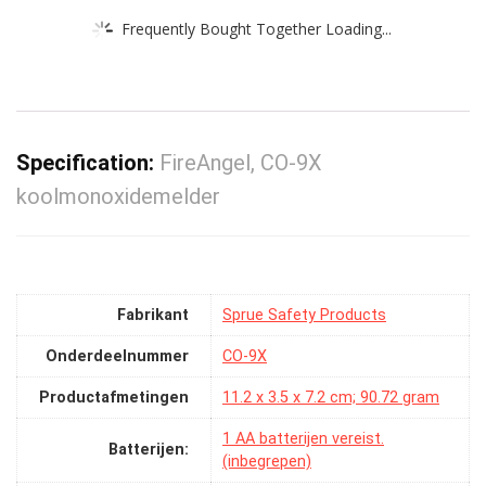
Frequently Bought Together Loading...
Specification:
FireAngel, CO-9X
koolmonoxidemelder
Fabrikant
‎Sprue Safety Products
Onderdeelnummer
‎CO-9X
Productafmetingen
‎11.2 x 3.5 x 7.2 cm; 90.72 gram
‎1 AA batterijen vereist.
Batterijen:
(inbegrepen)