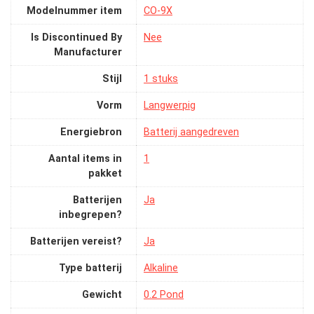
Modelnummer item
‎CO-9X
Is Discontinued By
‎Nee
Manufacturer
Stijl
‎1 stuks
Vorm
‎Langwerpig
Energiebron
‎Batterij aangedreven
Aantal items in
‎1
pakket
Batterijen
‎Ja
inbegrepen?
Batterijen vereist?
‎Ja
Type batterij
‎Alkaline
Gewicht
‎0.2 Pond