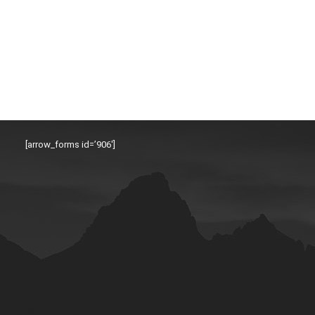
[arrow_forms id=’906′]