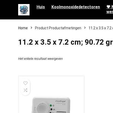
Huis
Koolmonoxidedetectoren
💗 
wen
Home
Product Productafmetingen
‎11.2 x 3.5 x 7.
‎11.2 x 3.5 x 7.2 cm; 90.72 
Het enkele resultaat weergeven