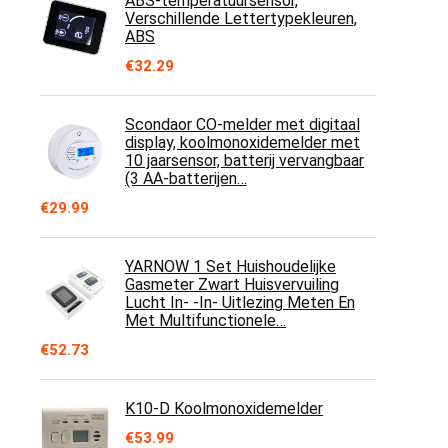
ABS-temperatuursensor,
Verschillende Lettertypekleuren,
ABS
€
32.29
Scondaor CO-melder met digitaal
display, koolmonoxidemelder met
10 jaarsensor, batterij vervangbaar
(3 AA-batterijen…
€
29.99
YARNOW 1 Set Huishoudelijke
Gasmeter Zwart Huisvervuiling
Lucht In- -In- Uitlezing Meten En
Met Multifunctionele…
€
52.73
K10-D Koolmonoxidemelder
€
53.99