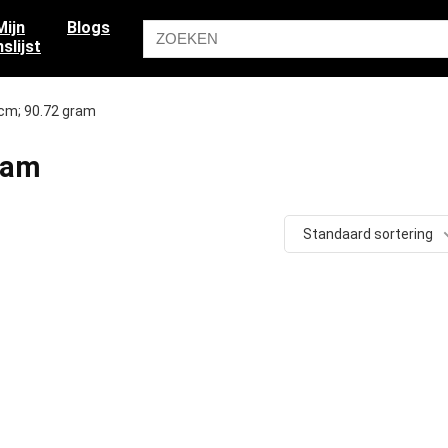
Mijn
Blogs
slijst
2 cm; 90.72 gram
gram
Standaard sortering