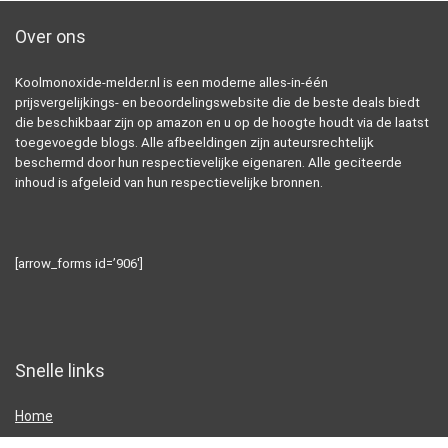
Over ons
Koolmonoxide-melder.nl is een moderne alles-in-één
prijsvergelijkings- en beoordelingswebsite die de beste deals biedt
die beschikbaar zijn op amazon en u op de hoogte houdt via de laatst
toegevoegde blogs. Alle afbeeldingen zijn auteursrechtelijk
beschermd door hun respectievelijke eigenaren. Alle geciteerde
inhoud is afgeleid van hun respectievelijke bronnen.
[arrow_forms id=’906′]
Snelle links
Home
Alles winkelen