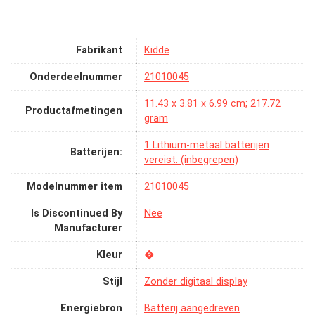
Fabrikant
‎Kidde
Onderdeelnummer
‎21010045
‎11.43 x 3.81 x 6.99 cm; 217.72
Productafmetingen
gram
‎1 Lithium-metaal batterijen
Batterijen:
vereist. (inbegrepen)
Modelnummer item
‎21010045
Is Discontinued By
‎Nee
Manufacturer
Kleur
‎�
Stijl
‎Zonder digitaal display
Energiebron
‎Batterij aangedreven