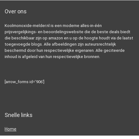
Over ons
Koolmonoxide-melder.nl is een moderne alles-in-één
prijsvergelijkings- en beoordelingswebsite die de beste deals biedt
die beschikbaar zijn op amazon en u op de hoogte houdt via de laatst
toegevoegde blogs. Alle afbeeldingen zijn auteursrechtelijk
beschermd door hun respectievelijke eigenaren. Alle geciteerde
inhoud is afgeleid van hun respectievelijke bronnen.
[arrow_forms id=’906′]
Snelle links
Home
Alles winkelen