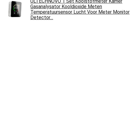
ULTECHNOVO 1 Set Koolstofmeter Kamer
Gasanalysator Kooldioxide Meten
Temperatuursensor Lucht Voor Meter Monitor
Detector…
€
30.91
Meter Luchtkwaliteit Monitor Vaste
ethyleenoxide-concentratiedetector Gasalarm
0-100ppm, LCD Vertoon hoge precisie, geel
€
2,021.06
CO2-detector Goede Warmteafvoer
Infraroodsensor Kooldioxidemonitor Gevoelige
temperatuur- en Vochtigheidstest voor…
€
41.17
OBEST Koolmonoxide-waarschuwingsmelder,
met digitaal display en wisselbatterijvoeding,
CO-melder met testknop en led…