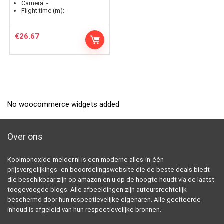
Camera:
-
Flight time (m):
-
€
26.67
No woocommerce widgets added
Over ons
Koolmonoxide-melder.nl is een moderne alles-in-één
prijsvergelijkings- en beoordelingswebsite die de beste deals biedt
die beschikbaar zijn op amazon en u op de hoogte houdt via de laatst
toegevoegde blogs. Alle afbeeldingen zijn auteursrechtelijk
beschermd door hun respectievelijke eigenaren. Alle geciteerde
inhoud is afgeleid van hun respectievelijke bronnen.