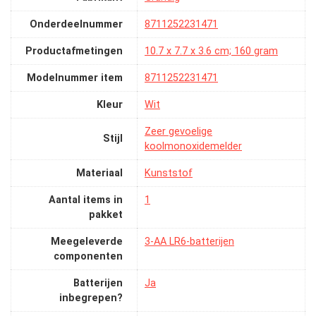
Onderdeelnummer
‎8711252231471
Productafmetingen
‎10.7 x 7.7 x 3.6 cm; 160 gram
Modelnummer item
‎8711252231471
Kleur
‎Wit
‎Zeer gevoelige
Stijl
koolmonoxidemelder
Materiaal
‎Kunststof
Aantal items in
‎1
pakket
Meegeleverde
‎3-AA LR6-batterijen
componenten
Batterijen
‎Ja
inbegrepen?