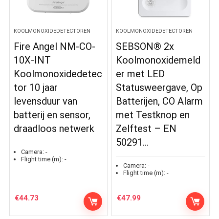
KOOLMONOXIDEDETECTOREN
KOOLMONOXIDEDETECTOREN
Fire Angel NM-CO-
SEBSON® 2x
10X-INT
Koolmonoxidemeld
Koolmonoxidedetec
er met LED
tor 10 jaar
Statusweergave, Op
levensduur van
Batterijen, CO Alarm
batterij en sensor,
met Testknop en
draadloos netwerk
Zelftest – EN
50291…
Camera:
-
Flight time (m):
-
Camera:
-
Flight time (m):
-
€
44.73
€
47.99