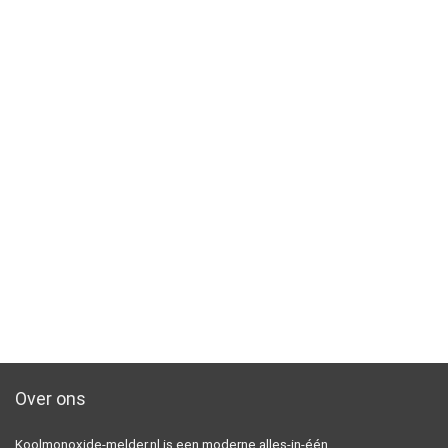
Over ons
Koolmonoxide-melder.nl is een moderne alles-in-één