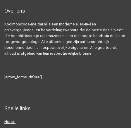
Over ons
Koolmonoxide-melder.nl is een moderne alles-in-één
prijsvergelijkings- en beoordelingswebsite die de beste deals biedt
die beschikbaar zijn op amazon en u op de hoogte houdt via de laatst
toegevoegde blogs. Alle afbeeldingen zijn auteursrechtelijk
beschermd door hun respectievelijke eigenaren. Alle geciteerde
inhoud is afgeleid van hun respectievelijke bronnen.
[arrow_forms id=’906′]
Snelle links
Home
Alles winkelen