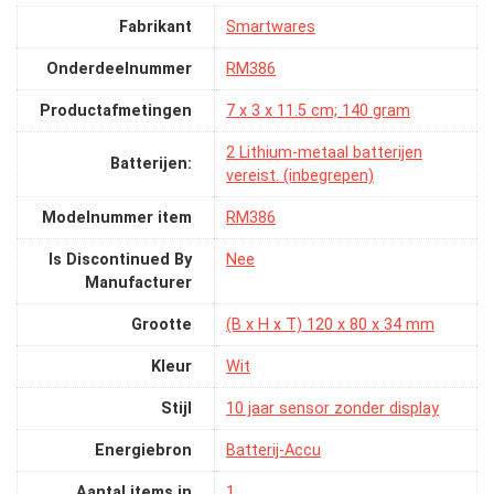
Fabrikant
‎Smartwares
Onderdeelnummer
‎RM386
Productafmetingen
‎7 x 3 x 11.5 cm; 140 gram
‎2 Lithium-metaal batterijen
Batterijen:
vereist. (inbegrepen)
Modelnummer item
‎RM386
Is Discontinued By
‎Nee
Manufacturer
Grootte
‎(B x H x T) 120 x 80 x 34 mm
Kleur
‎Wit
Stijl
‎10 jaar sensor zonder display
Energiebron
‎Batterij-Accu
Aantal items in
‎1