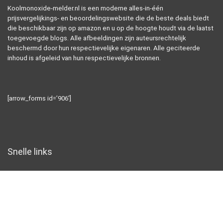
Koolmonoxide-melder.nl is een moderne alles-in-één
prijsvergelijkings- en beoordelingswebsite die de beste deals biedt
die beschikbaar zijn op amazon en u op de hoogte houdt via de laatst
toegevoegde blogs. Alle afbeeldingen zijn auteursrechtelijk
beschermd door hun respectievelijke eigenaren. Alle geciteerde
inhoud is afgeleid van hun respectievelijke bronnen.
[arrow_forms id=’906′]
Snelle links
Home
Alles winkelen
Blogs
Overzicht