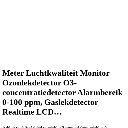
Meter Luchtkwaliteit Monitor
Ozonlekdetector O3-
concentratiedetector Alarmbereik
0-100 ppm, Gaslekdetector
Realtime LCD…
Add to wishlist
Added to wishlist
Removed from wishlist
3