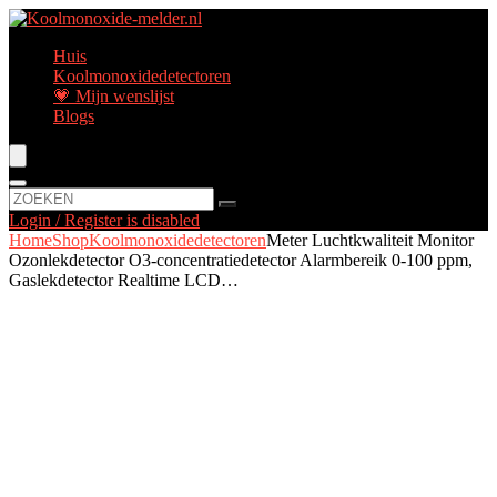
Huis
Koolmonoxidedetectoren
💗 Mijn wenslijst
Blogs
Login / Register is disabled
Home
Shop
Koolmonoxidedetectoren
Meter Luchtkwaliteit Monitor
Ozonlekdetector O3-concentratiedetector Alarmbereik 0-100 ppm,
Gaslekdetector Realtime LCD…