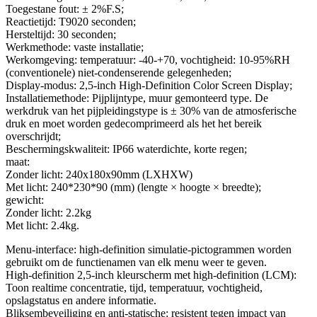
Toegestane fout: ± 2%F.S;
Reactietijd: T9020 seconden;
Hersteltijd: 30 seconden;
Werkmethode: vaste installatie;
Werkomgeving: temperatuur: -40-+70, vochtigheid: 10-95%RH
(conventionele) niet-condenserende gelegenheden;
Display-modus: 2,5-inch High-Definition Color Screen Display;
Installatiemethode: Pijplijntype, muur gemonteerd type. De
werkdruk van het pijpleidingstype is ± 30% van de atmosferische
druk en moet worden gedecomprimeerd als het het bereik
overschrijdt;
Beschermingskwaliteit: IP66 waterdichte, korte regen;
maat:
Zonder licht: 240x180x90mm (LXHXW)
Met licht: 240*230*90 (mm) (lengte × hoogte × breedte);
gewicht:
Zonder licht: 2.2kg
Met licht: 2.4kg.
Menu-interface: high-definition simulatie-pictogrammen worden
gebruikt om de functienamen van elk menu weer te geven.
High-definition 2,5-inch kleurscherm met high-definition (LCM):
Toon realtime concentratie, tijd, temperatuur, vochtigheid,
opslagstatus en andere informatie.
Bliksembeveiliging en anti-statische: resistent tegen impact van