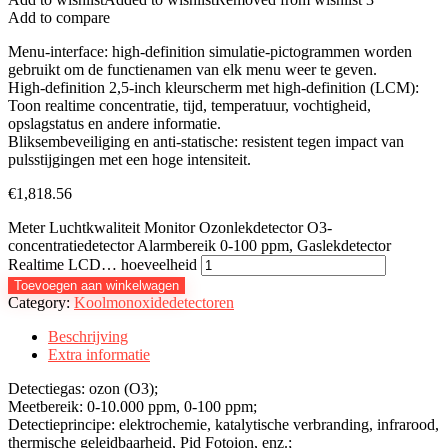
Add to compare
Menu-interface: high-definition simulatie-pictogrammen worden
gebruikt om de functienamen van elk menu weer te geven.
High-definition 2,5-inch kleurscherm met high-definition (LCM):
Toon realtime concentratie, tijd, temperatuur, vochtigheid,
opslagstatus en andere informatie.
Bliksembeveiliging en anti-statische: resistent tegen impact van
pulsstijgingen met een hoge intensiteit.
€
1,818.56
Meter Luchtkwaliteit Monitor Ozonlekdetector O3-
concentratiedetector Alarmbereik 0-100 ppm, Gaslekdetector
Realtime LCD… hoeveelheid
Toevoegen aan winkelwagen
Category:
Koolmonoxidedetectoren
Beschrijving
Extra informatie
Detectiegas: ozon (O3);
Meetbereik: 0-10.000 ppm, 0-100 ppm;
Detectieprincipe: elektrochemie, katalytische verbranding, infrarood,
thermische geleidbaarheid, Pid Fotoion, enz.;