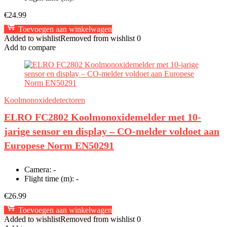
€
24.99
Toevoegen aan winkelwagen
Added to wishlist
Removed from wishlist
0
Add to compare
Koolmonoxidedetectoren
ELRO FC2802 Koolmonoxidemelder met 10-
jarige sensor en display – CO-melder voldoet aan
Europese Norm EN50291
Camera:
-
Flight time (m):
-
€
26.99
Toevoegen aan winkelwagen
Added to wishlist
Removed from wishlist
0