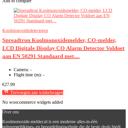
Add to compare
Koolmonoxidedetectoren
Spreadtron Koolmonoxidemelder, CO-melder,
LCD Digitale Display CO Alarm Detector Voldoet
aan EN 50291 Standaard met…
Camera:
-
Flight time (m):
-
€
27.99
Toevoegen aan winkelwagen
No woocommerce widgets added
Over ons
Koolmonoxide-melder.nl is een moderne alles-in-één
prijsvergelijkings- en beoordelingswebsite die de beste deals biedt