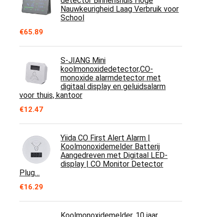
detector Binnenshuis Hoge
Nauwkeurigheid Laag Verbruik voor
School
€
65.89
S-JIANG Mini
koolmonoxidedetector,CO-
monoxide alarmdetector met
digitaal display en geluidsalarm
voor thuis, kantoor
€
12.47
Yiida CO First Alert Alarm |
Koolmonoxidemelder Batterij
Aangedreven met Digitaal LED-
display | CO Monitor Detector
Plug…
€
16.29
Koolmonoxidemelder, 10 jaar