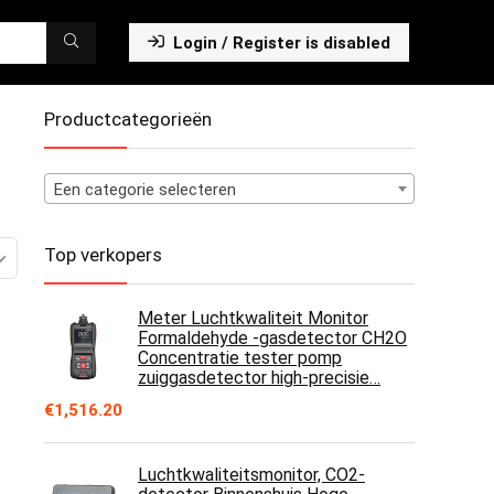
Login / Register is disabled
Productcategorieën
Een categorie selecteren
Top verkopers
Meter Luchtkwaliteit Monitor
Formaldehyde -gasdetector CH2O
Concentratie tester pomp
zuiggasdetector high-precisie…
€
1,516.20
Luchtkwaliteitsmonitor, CO2-