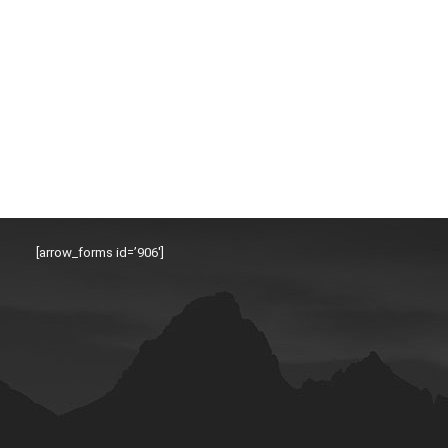
[arrow_forms id=’906′]