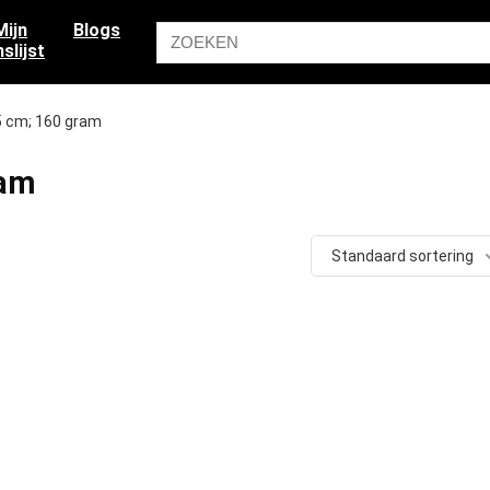
Mijn
Blogs
slijst
.95 cm; 160 gram
ram
Standaard sortering