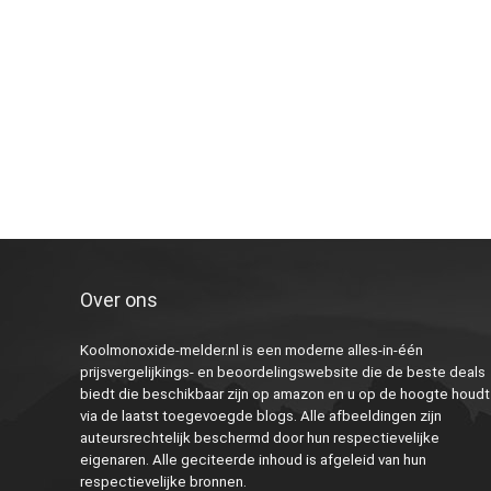
Over ons
Koolmonoxide-melder.nl is een moderne alles-in-één
prijsvergelijkings- en beoordelingswebsite die de beste deals
biedt die beschikbaar zijn op amazon en u op de hoogte houdt
via de laatst toegevoegde blogs. Alle afbeeldingen zijn
auteursrechtelijk beschermd door hun respectievelijke
eigenaren. Alle geciteerde inhoud is afgeleid van hun
respectievelijke bronnen.