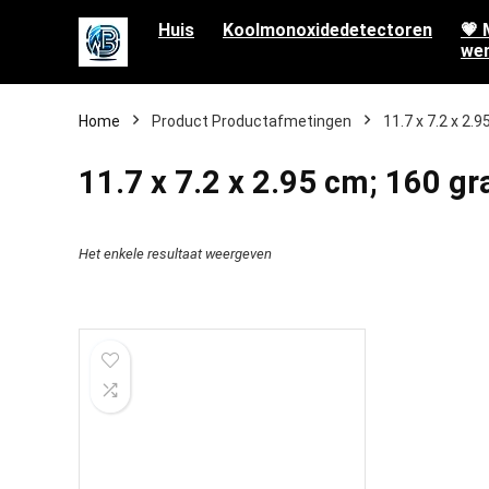
Huis
Koolmonoxidedetectoren
💗 
wen
Home
Product Productafmetingen
‎11.7 x 7.2 x 2
‎11.7 x 7.2 x 2.95 cm; 160 g
Het enkele resultaat weergeven