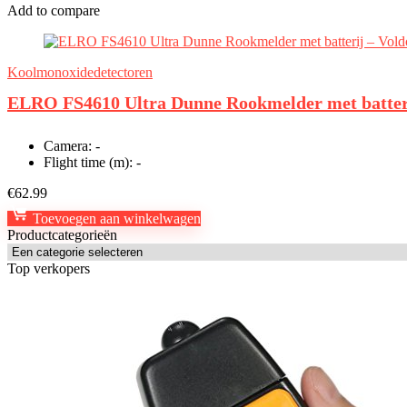
Add to compare
Koolmonoxidedetectoren
ELRO FS4610 Ultra Dunne Rookmelder met batteri
Camera:
-
Flight time (m):
-
€
62.99
Toevoegen aan winkelwagen
Productcategorieën
Top verkopers