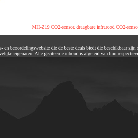
MH-Z19 CO2-sensor, draagbare infrarood CO2-sensor 
s- en beoordelingswebsite die de beste deals biedt die beschikbaar zijn
elijke eigenaren. Alle geciteerde inhoud is afgeleid van hun respectiev