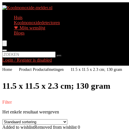
Huis
Koolmonoxidedetectoren
💗 Mijn wenslijst
Blogs
Login / Register is disabled
Home
Product Productafmetingen
‎11.5 x 11.5 x 2.3 cm; 130 gram
‎11.5 x 11.5 x 2.3 cm; 130 gram
Filter
Het enkele resultaat weergeven
Added to wishlist
Removed from wishlist
0