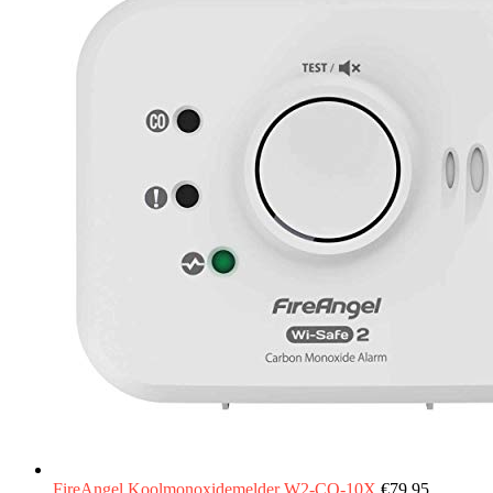
FireAngel Koolmonoxidemelder W2-CO-10X
€
79.95