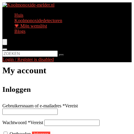
Huis
Koolmonoxidedetectoren
💗 Mijn wenslijst
Blogs
Login / Register is disabled
My account
Inloggen
Gebruikersnaam of e-mailadres
*
Vereist
Wachtwoord
*
Vereist
Onthouden