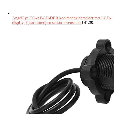
AngelEye CO-AE-9D-DER koolmonoxidemelder met LCD-
display, 7 jaar batterij en sensor levensduur
€
41.39