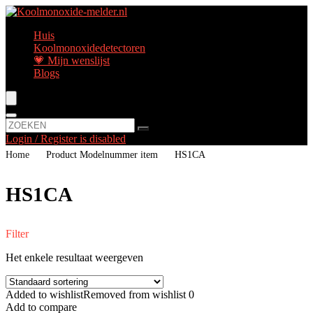
Huis
Koolmonoxidedetectoren
💗 Mijn wenslijst
Blogs
Login / Register is disabled
Home
Product Modelnummer item
‎HS1CA
‎HS1CA
Filter
Het enkele resultaat weergeven
Added to wishlist
Removed from wishlist
0
Add to compare