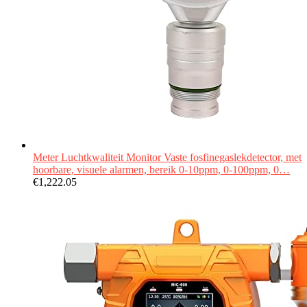
Meter Luchtkwaliteit Monitor Vaste fosfinegaslekdetector, met
hoorbare, visuele alarmen, bereik 0-10ppm, 0-100ppm, 0…
€
1,222.05