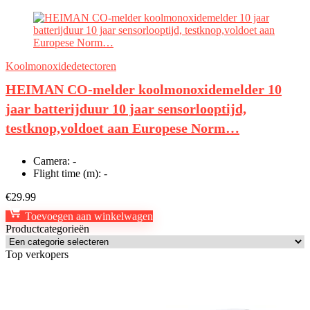
Koolmonoxidedetectoren
HEIMAN CO-melder koolmonoxidemelder 10
jaar batterijduur 10 jaar sensorlooptijd,
testknop,voldoet aan Europese Norm…
Camera:
-
Flight time (m):
-
€
29.99
Toevoegen aan winkelwagen
Productcategorieën
Top verkopers