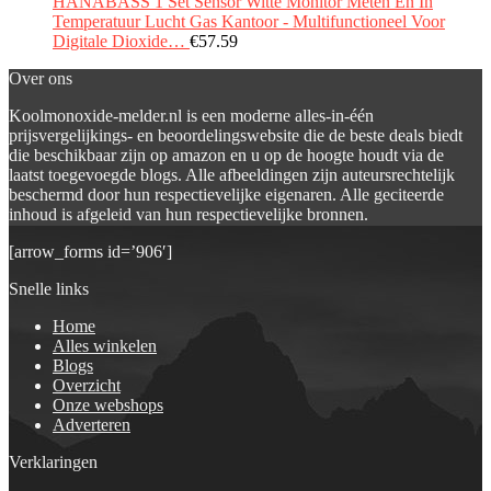
HANABASS 1 Set Sensor Witte Monitor Meten En In
Temperatuur Lucht Gas Kantoor - Multifunctioneel Voor
Digitale Dioxide…
€
57.59
Over ons
Koolmonoxide-melder.nl is een moderne alles-in-één
prijsvergelijkings- en beoordelingswebsite die de beste deals biedt
die beschikbaar zijn op amazon en u op de hoogte houdt via de
laatst toegevoegde blogs. Alle afbeeldingen zijn auteursrechtelijk
beschermd door hun respectievelijke eigenaren. Alle geciteerde
inhoud is afgeleid van hun respectievelijke bronnen.
[arrow_forms id=’906′]
Snelle links
Home
Alles winkelen
Blogs
Overzicht
Onze webshops
Adverteren
Verklaringen