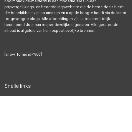
Koolmonoxide-melder.nl is een moderne alles-in-één
prijsvergelijkings- en beoordelingswebsite die de beste deals biedt
die beschikbaar zijn op amazon en u op de hoogte houdt via de laatst
toegevoegde blogs. Alle afbeeldingen zijn auteursrechtelijk
beschermd door hun respectievelijke eigenaren. Alle geciteerde
inhoud is afgeleid van hun respectievelijke bronnen.
[arrow_forms id=’906′]
Snelle links
Home
Alles winkelen
Blogs
Overzicht