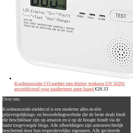
Koolmonoxide CO-melder met display testknop EN 50291
gecertificeerd voor gasthermen open haard
€
20.33
Over ons
Koolmonoxide-melder.nl is een moderne alles-in-één
prijsvergelijkings- en beoordelingswebsite die de beste deals biedt
die beschikbaar zijn op amazon en u op de hoogte houdt via de
laatst toegevoegde blogs. Alle afbeeldingen zijn auteursrechtelijk
beschermd door hun respectievelijke eigenaren. Alle geciteerde