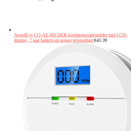
AngelEye CO-AE-9D-DER koolmonoxidemelder met LCD-
display, 7 jaar batterij en sensor levensduur
€
41.39