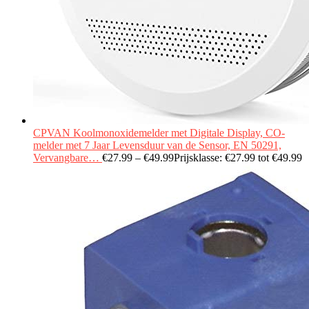
CPVAN Koolmonoxidemelder met Digitale Display, CO-
melder met 7 Jaar Levensduur van de Sensor, EN 50291,
Vervangbare…
€
27.99
–
€
49.99
Prijsklasse: €27.99 tot €49.99