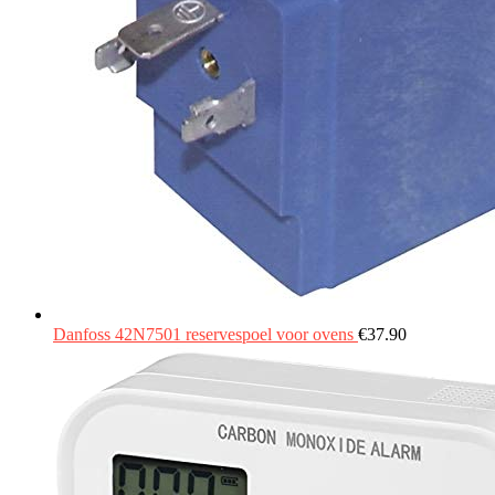
Danfoss 42N7501 reservespoel voor ovens
€
37.90