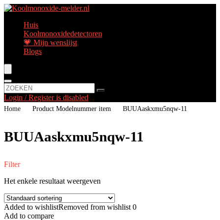
Huis
Koolmonoxidedetectoren
💗 Mijn wenslijst
Blogs
Login / Register is disabled
Home
Product Modelnummer item
‎BUUAaskxmu5nqw-11
‎BUUAaskxmu5nqw-11
Filter
Het enkele resultaat weergeven
Added to wishlist
Removed from wishlist
0
Add to compare