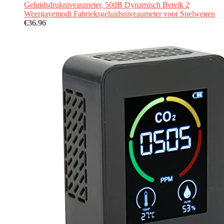
Geluidsdrukniveaumeter, 50dB Dynamisch Bereik 2
Weergavemodi Fabrieksgeluidsniveaumeter voor Snelwegen
€
36.96