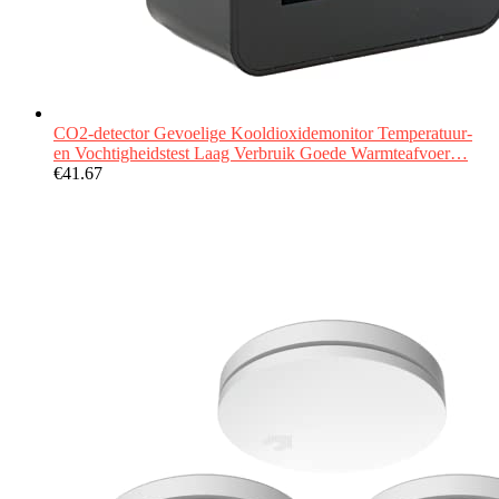
CO2-detector Gevoelige Kooldioxidemonitor Temperatuur-
en Vochtigheidstest Laag Verbruik Goede Warmteafvoer…
€
41.67