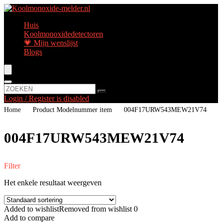
Huis
Koolmonoxidedetectoren
💗 Mijn wenslijst
Blogs
Login / Register is disabled
Home
Product Modelnummer item
‎004F17URW543MEW21V74
‎004F17URW543MEW21V74
Filter
Het enkele resultaat weergeven
Added to wishlist
Removed from wishlist
0
Add to compare