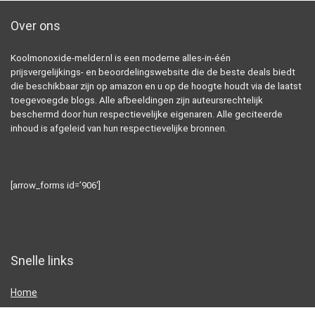
Over ons
Koolmonoxide-melder.nl is een moderne alles-in-één
prijsvergelijkings- en beoordelingswebsite die de beste deals biedt
die beschikbaar zijn op amazon en u op de hoogte houdt via de laatst
toegevoegde blogs. Alle afbeeldingen zijn auteursrechtelijk
beschermd door hun respectievelijke eigenaren. Alle geciteerde
inhoud is afgeleid van hun respectievelijke bronnen.
[arrow_forms id=’906′]
Snelle links
Home
Alles winkelen