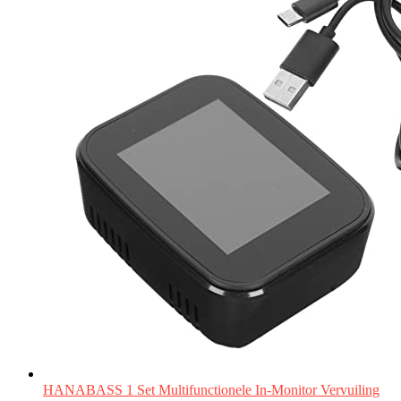
HANABASS 1 Set Multifunctionele In-Monitor Vervuiling