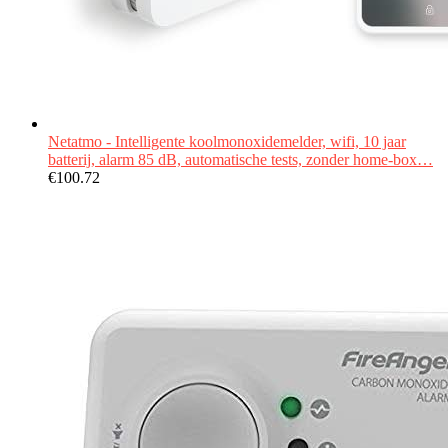
Netatmo - Intelligente koolmonoxidemelder, wifi, 10 jaar
batterij, alarm 85 dB, automatische tests, zonder home-box…
€
100.72