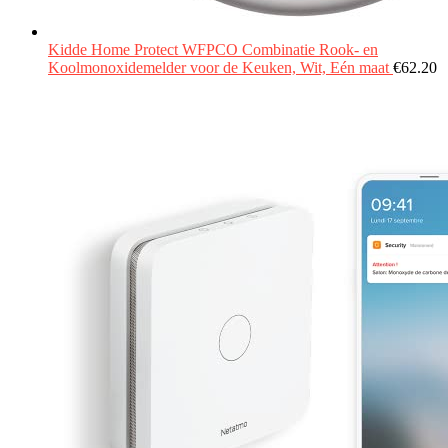
Kidde Home Protect WFPCO Combinatie Rook- en
Koolmonoxidemelder voor de Keuken, Wit, Eén maat
€
62.20