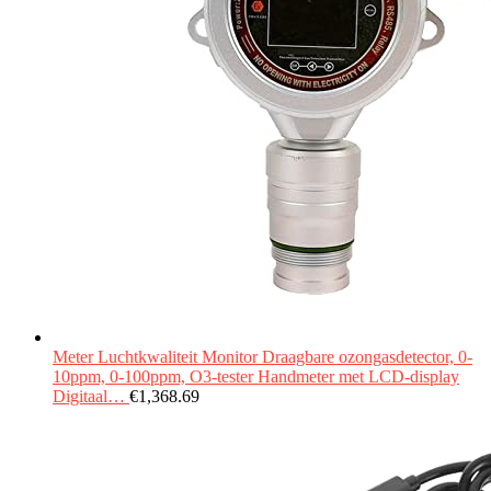
Meter Luchtkwaliteit Monitor Draagbare ozongasdetector, 0-
10ppm, 0-100ppm, O3-tester Handmeter met LCD-display
Digitaal…
€
1,368.69