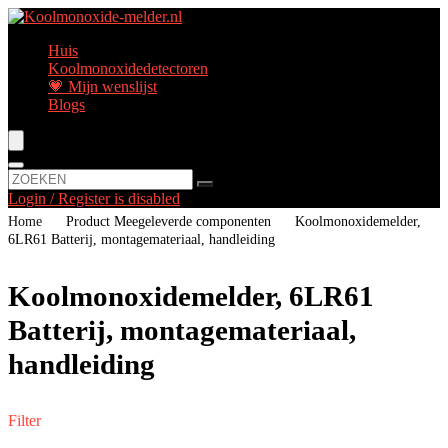
Huis
Koolmonoxidedetectoren
💗 Mijn wenslijst
Blogs
Login / Register is disabled
Home
Product Meegeleverde componenten
‎Koolmonoxidemelder,
6LR61 Batterij, montagemateriaal, handleiding
‎Koolmonoxidemelder, 6LR61
Batterij, montagemateriaal,
handleiding
Filter