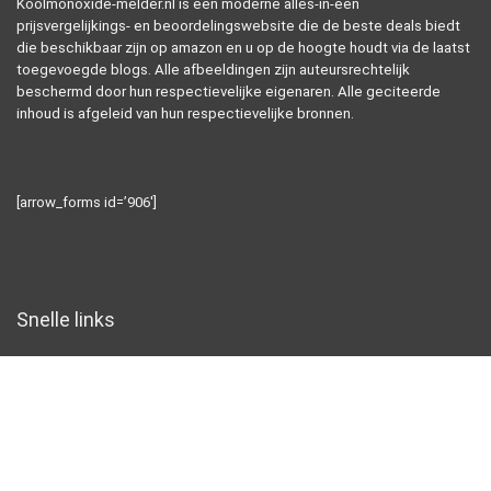
Koolmonoxide-melder.nl is een moderne alles-in-één
prijsvergelijkings- en beoordelingswebsite die de beste deals biedt
die beschikbaar zijn op amazon en u op de hoogte houdt via de laatst
toegevoegde blogs. Alle afbeeldingen zijn auteursrechtelijk
beschermd door hun respectievelijke eigenaren. Alle geciteerde
inhoud is afgeleid van hun respectievelijke bronnen.
[arrow_forms id=’906′]
Snelle links
Home
Alles winkelen
Blogs
Overzicht