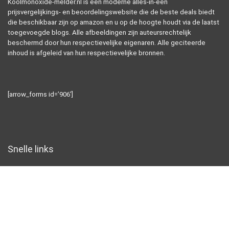
Koolmonoxide-melder.nl is een moderne alles-in-één
prijsvergelijkings- en beoordelingswebsite die de beste deals biedt
die beschikbaar zijn op amazon en u op de hoogte houdt via de laatst
toegevoegde blogs. Alle afbeeldingen zijn auteursrechtelijk
beschermd door hun respectievelijke eigenaren. Alle geciteerde
inhoud is afgeleid van hun respectievelijke bronnen.
[arrow_forms id=’906′]
Snelle links
Home
Alles winkelen
Blogs
Overzicht