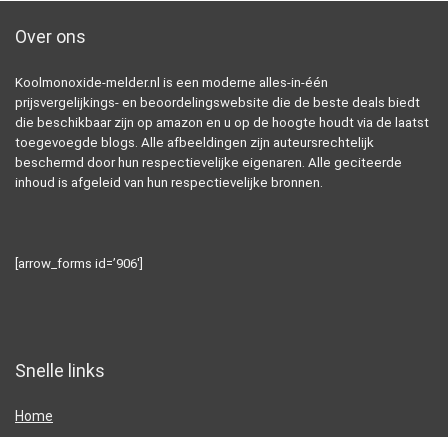
Over ons
Koolmonoxide-melder.nl is een moderne alles-in-één
prijsvergelijkings- en beoordelingswebsite die de beste deals biedt
die beschikbaar zijn op amazon en u op de hoogte houdt via de laatst
toegevoegde blogs. Alle afbeeldingen zijn auteursrechtelijk
beschermd door hun respectievelijke eigenaren. Alle geciteerde
inhoud is afgeleid van hun respectievelijke bronnen.
[arrow_forms id=’906′]
Snelle links
Home
Alles winkelen