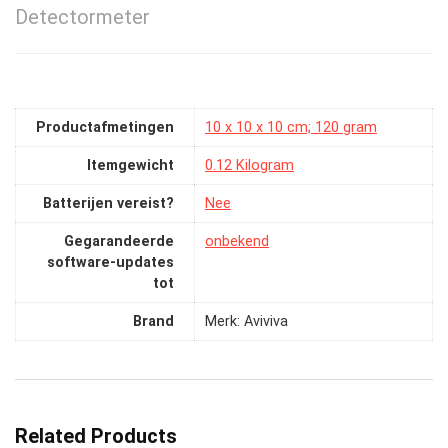
Detectormeter
Productafmetingen
‎10 x 10 x 10 cm; 120 gram
Itemgewicht
‎0.12 Kilogram
Batterijen vereist?
‎Nee
Gegarandeerde
‎onbekend
software-updates
tot
Brand
Merk: Aviviva
Related Products